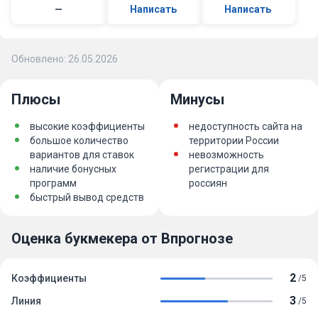
—
Написать
Написать
Обновлено: 26.05.2026
Плюсы
Минусы
высокие коэффициенты
недоступность сайта на
большое количество
территории России
вариантов для ставок
невозможность
наличие бонусных
регистрации для
программ
россиян
быстрый вывод средств
Оценка букмекера от Впрогнозе
2
Коэффициенты
/5
3
Линия
/5