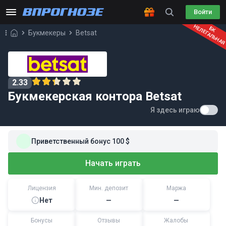
Войти
НЕЛЕГАЛЬНА
БК
Букмекеры
Betsat
2.33
Букмекерская контора Betsat
Я здесь играю
Приветственный бонус 100 $
Начать играть
Лицензия
Мин. депозит
Маржа
Нет
—
—
Бонусы
Отзывы
Жалобы