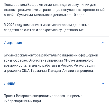
Пользователи Betspawn отмечали подготовку линии для
ставок в режиме Live и трансляции популярных соревнований
онлайн. Сумма минимального депозита – 10 евро.
В 2023 году компания выплатила игрокам денежные
средства со счетов и прекратила существование.
Лицензия
Букмекерская контора работала по лицензии оффшорной
зоны Кюрасао. Отсутствие лицензии ФНС не давало БК
возможности легально работать в России. Регистрация
игроков из США, Германии, Канады, Англии запрещена.
Линия
Проект Betspawn специализировался на приеме
киберспортивных пари.