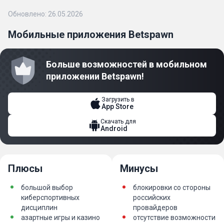
Обновлено: 26.05.2026
Мобильные приложения Betspawn
Больше возможностей в мобильном
приложении Betspawn!
Загрузить в
App Store
Скачать для
Android
Плюсы
Минусы
большой выбор
блокировки со стороны
киберспортивных
российских
дисциплин
провайдеров
азартные игры и казино
отсутствие возможности