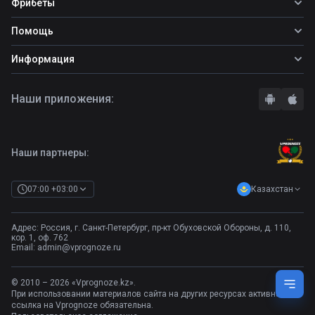
Фрибеты
Топ ставок
Фрибеты
Помощь
Прогнозы на футбол
Фрибет Ubet
Прогнозы на теннис
Школа ставок
Информация
Фрибет Фонбет
Прогнозы на хоккей
Вопросы и ответы
Фрибет Париматч
О сайте
Стратегии
Наши приложения:
Фрибет Олимпбет
Правила
Бонусы букмекеров
Комментарии
Отзывы о БК
Контакты
Полная версия
Наши партнеры:
Казахстан
07:00 +03:00
Адрес: Россия, г. Санкт-Петербург, пр-кт Обуховской Обороны, д. 110,
кор. 1, оф. 762
Email:
admin@vprognoze.ru
© 2010 – 2026 «Vprognoze.kz».
При использовании материалов сайта на других ресурсах активная
ссылка на Vprognoze обязательна.