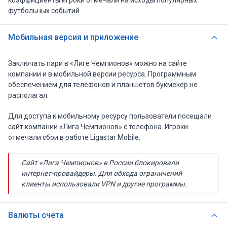
футбольных событий.
Мобильная версия и приложение
Заключать пари в «Лиге Чемпионов» можно на сайте
компании и в мобильной версии ресурса. Программным
обеспечением для телефонов и планшетов букмекер не
располагал.
Для доступа к мобильному ресурсу пользователи посещали
сайт компании «Лига Чемпионов» с телефона. Игроки
отмечали сбои в работе Ligastar Mobile.
Сайт «Лига Чемпионов» в России блокировали
интернет-провайдеры. Для обхода ограничений
клиенты использовали VPN и другие программы.
Валюты счета