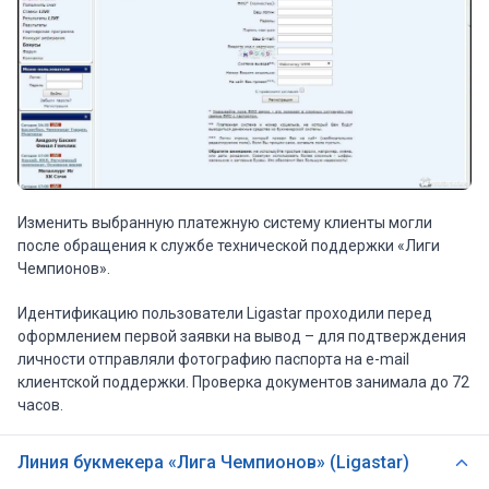
Изменить выбранную платежную систему клиенты могли
после обращения к службе технической поддержки «Лиги
Чемпионов».
Идентификацию пользователи Ligastar проходили перед
оформлением первой заявки на вывод – для подтверждения
личности отправляли фотографию паспорта на e-mail
клиентской поддержки. Проверка документов занимала до 72
часов.
Линия букмекера «Лига Чемпионов» (Ligastar)