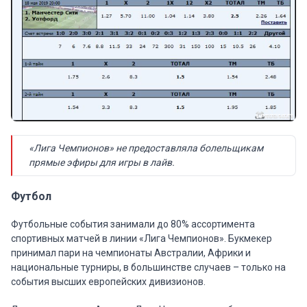
«Лига Чемпионов» не предоставляла болельщикам
прямые эфиры для игры в лайв.
Футбол
Футбольные события занимали до 80% ассортимента
спортивных матчей в линии «Лига Чемпионов». Букмекер
принимал пари на чемпионаты Австралии, Африки и
национальные турниры, в большинстве случаев – только на
события высших европейских дивизионов.