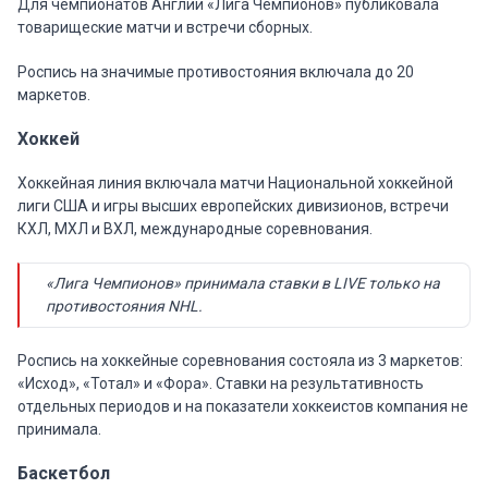
Для чемпионатов Англии «Лига Чемпионов» публиковала
товарищеские матчи и встречи сборных.
Роспись на значимые противостояния включала до 20
маркетов.
Хоккей
Хоккейная линия включала матчи Национальной хоккейной
лиги США и игры высших европейских дивизионов, встречи
КХЛ, МХЛ и ВХЛ, международные соревнования.
«Лига Чемпионов» принимала ставки в LIVE только на
противостояния NHL.
Роспись на хоккейные соревнования состояла из 3 маркетов:
«Исход», «Тотал» и «Фора». Ставки на результативность
отдельных периодов и на показатели хоккеистов компания не
принимала.
Баскетбол