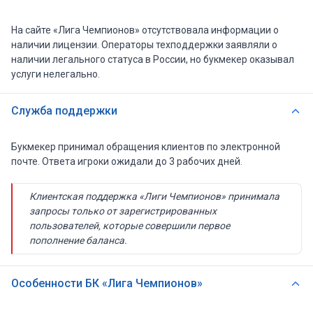
На сайте «Лига Чемпионов» отсутствовала информации о
наличии лицензии. Операторы техподдержки заявляли о
наличии легального статуса в России, но букмекер оказывал
услуги нелегально.
Служба поддержки
Букмекер принимал обращения клиентов по электронной
почте. Ответа игроки ожидали до 3 рабочих дней.
Клиентская поддержка «Лиги Чемпионов» принимала
запросы только от зарегистрированных
пользователей, которые совершили первое
пополнение баланса.
Особенности БК «Лига Чемпионов»