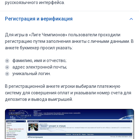
русскоязычного интерфейса.
Регистрация и верификация
Для игры в «Лиге Чемпионов» пользователи проходили
регистрацию путем заполнения анкеты с личными данными. В
анкете букмекер просил указать:
фамилию, имя и отчество;
адрес электронной почты;
уникальный логин.
В регистрационной анкете игроки выбирали платежную
систему для совершения оплат и указывали номер счета для
депозитов и вывода выигрышей.