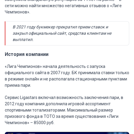
сети можно найти множество негативных отзывов о «Лиге
Чемпионов».
В 2021 году букмекер прекратил прием ставок и
закрыл официальный сайт, средства клиентам не
выплатил.
История компании
«Лига Чемпионов» начала деятельность с запуска
официального сайта в 2007 году. БК принимала ставки только
в режиме онлайн и не располагала стационарными пунктами
приема пари.
Сервис Ligastars включал возможность заключения пари, в
2012 году компания дополнила игровой ассортимент
спортивными тотализаторами. Максимальный размер
призового фонда в ТОТО за время существования «Лиги
Чемпионов» – 85000 руб.