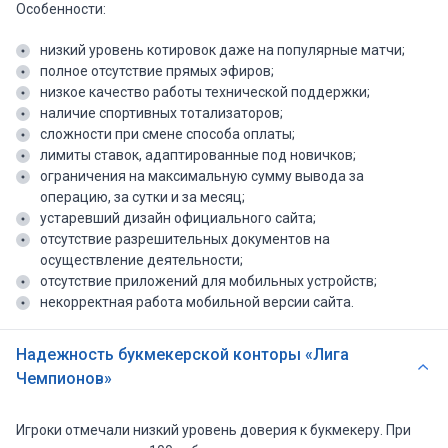
Особенности:
низкий уровень котировок даже на популярные матчи;
полное отсутствие прямых эфиров;
низкое качество работы технической поддержки;
наличие спортивных тотализаторов;
сложности при смене способа оплаты;
лимиты ставок, адаптированные под новичков;
ограничения на максимальную сумму вывода за
операцию, за сутки и за месяц;
устаревший дизайн официального сайта;
отсутствие разрешительных документов на
осуществление деятельности;
отсутствие приложений для мобильных устройств;
некорректная работа мобильной версии сайта.
Надежность букмекерской конторы «Лига
Чемпионов»
Игроки отмечали низкий уровень доверия к букмекеру. При