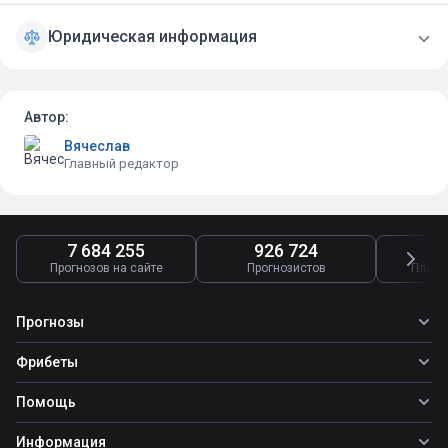
Юридическая информация
Автор:
Вячеслав
Главный редактор
7 684 255
926 724
4
Прогнозов на сайте
Прогнозистов
Платн
Прогнозы
Все прогнозы
Фрибеты
Топ ставок
Фрибеты
Помощь
Прогнозы на футбол
Фрибет Ubet
Прогнозы на теннис
Школа ставок
Информация
Фрибет Фонбет