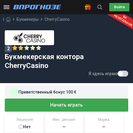
Войти
НЕЛЕГАЛЬНА
БК
Букмекеры
CherryCasino
2
Букмекерская контора
CherryCasino
Я здесь играю
Приветственный бонус 100 €
Начать играть
Лицензия
Мин. депозит
Маржа
Нет
—
—