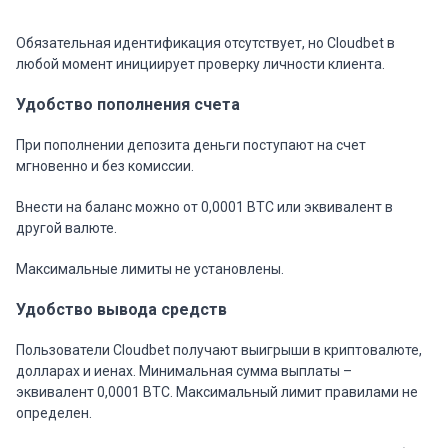
Обязательная идентификация отсутствует, но Cloudbet в
любой момент инициирует проверку личности клиента.
Удобство пополнения счета
При пополнении депозита деньги поступают на счет
мгновенно и без комиссии.
Внести на баланс можно от 0,0001 BTC или эквивалент в
другой валюте.
Максимальные лимиты не установлены.
Удобство вывода средств
Пользователи Cloudbet получают выигрыши в криптовалюте,
долларах и иенах. Минимальная сумма выплаты –
эквивалент 0,0001 BTC. Максимальный лимит правилами не
определен.