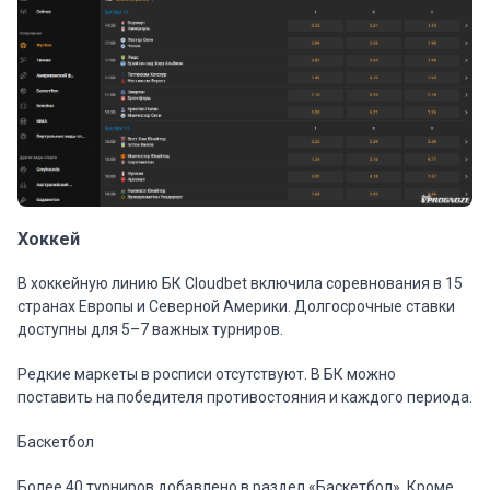
Хоккей
В хоккейную линию БК Cloudbet включила соревнования в 15
странах Европы и Северной Америки. Долгосрочные ставки
доступны для 5–7 важных турниров.
Редкие маркеты в росписи отсутствуют. В БК можно
поставить на победителя противостояния и каждого периода.
Баскетбол
Более 40 турниров добавлено в раздел «Баскетбол». Кроме