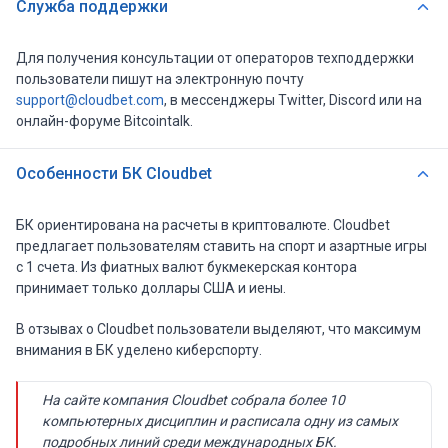
Служба поддержки
Для получения консультации от операторов техподдержки
пользователи пишут на электронную почту
support@cloudbet.com
, в мессенджеры Twitter, Discord или на
онлайн-форуме Bitcointalk.
Особенности БК Cloudbet
БК ориентирована на расчеты в криптовалюте. Cloudbet
предлагает пользователям ставить на спорт и азартные игры
с 1 счета. Из фиатных валют букмекерская контора
принимает только доллары США и иены.
В отзывах о Cloudbet пользователи выделяют, что максимум
внимания в БК уделено киберспорту.
На сайте компания Cloudbet собрала более 10
компьютерных дисциплин и расписала одну из самых
подробных линий среди международных БК.