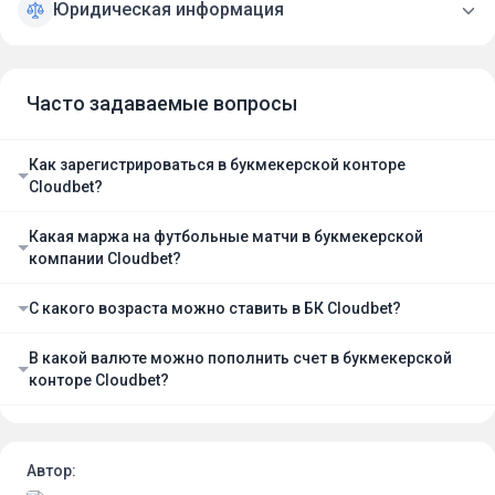
Юридическая информация
Часто задаваемые вопросы
Как зарегистрироваться в букмекерской конторе
Cloudbet?
Какая маржа на футбольные матчи в букмекерской
компании Cloudbet?
С какого возраста можно ставить в БК Cloudbet?
В какой валюте можно пополнить счет в букмекерской
конторе Cloudbet?
Автор: