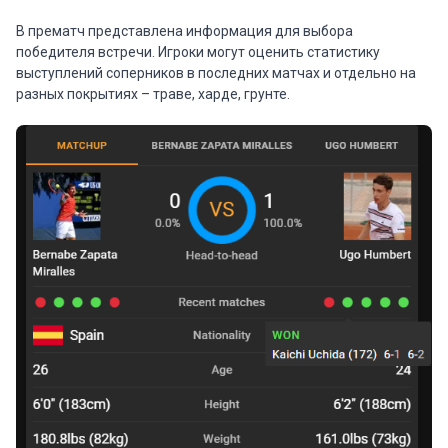
В прематч представлена информация для выбора
победителя встречи. Игроки могут оценить статистику
выступлений соперников в последних матчах и отдельно на
разных покрытиях – траве, харде, грунте.