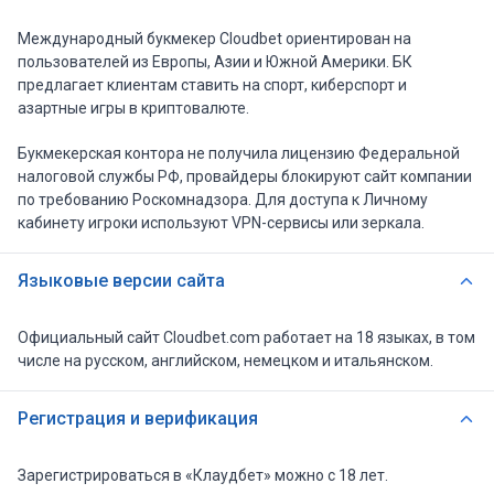
Международный букмекер Cloudbet ориентирован на
пользователей из Европы, Азии и Южной Америки. БК
предлагает клиентам ставить на спорт, киберспорт и
азартные игры в криптовалюте.
Букмекерская контора не получила лицензию Федеральной
налоговой службы РФ, провайдеры блокируют сайт компании
по требованию Роскомнадзора. Для доступа к Личному
кабинету игроки используют VPN-сервисы или зеркала.
Языковые версии сайта
Официальный сайт Cloudbet.com работает на 18 языках, в том
числе на русском, английском, немецком и итальянском.
Регистрация и верификация
Зарегистрироваться в «Клаудбет» можно с 18 лет.