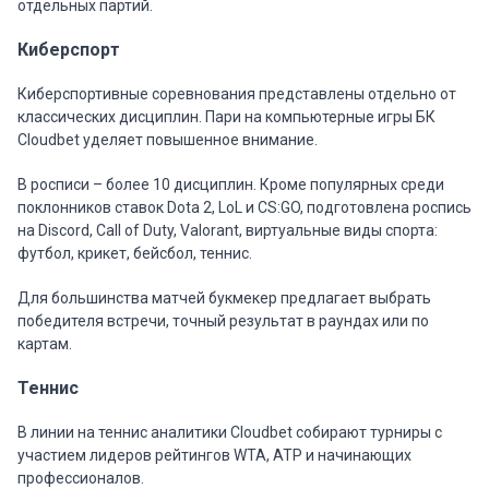
отдельных партий.
Киберспорт
Киберспортивные соревнования представлены отдельно от
классических дисциплин. Пари на компьютерные игры БК
Cloudbet уделяет повышенное внимание.
В росписи – более 10 дисциплин. Кроме популярных среди
поклонников ставок Dota 2, LoL и CS:GO, подготовлена роспись
на Discord, Call of Duty, Valorant, виртуальные виды спорта:
футбол, крикет, бейсбол, теннис.
Для большинства матчей букмекер предлагает выбрать
победителя встречи, точный результат в раундах или по
картам.
Теннис
В линии на теннис аналитики Cloudbet собирают турниры с
участием лидеров рейтингов WTA, ATP и начинающих
профессионалов.