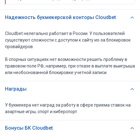
Надежность букмекерской конторы Cloudbet
Cloudbet нелегально работает в России. У пользователей
существуют сложности с доступом к сайту из-за блокировок
провайдеров.
В спорных ситуациях нет возможности решить проблему в
правовом поле РФ, например, при отказе в выплате выигрыша
или необоснованной блокировке учетной записи.
Награды
У букмекера нет наград за работу в сфере приема ставок на
азартные игры, спорт и киберспорт.
Бонусы БК Cloudbet