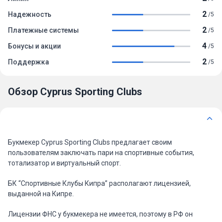
2
Надежность
/5
2
Платежные системы
/5
4
Бонусы и акции
/5
2
Поддержка
/5
Обзор Cyprus Sporting Clubs
Букмекер Cyprus Sporting Clubs предлагает своим
пользователям заключать пари на спортивные события,
тотализатор и виртуальный спорт.
БК “Спортивные Клубы Кипра” располагают лицензией,
выданной на Кипре.
Лицензии ФНС у букмекера не имеется, поэтому в РФ он