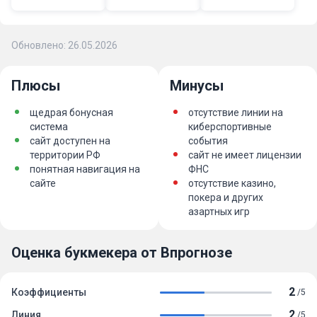
Обновлено: 26.05.2026
Плюсы
Минусы
щедрая бонусная
отсутствие линии на
система
киберспортивные
сайт доступен на
события
территории РФ
сайт не имеет лицензии
понятная навигация на
ФНС
сайте
отсутствие казино,
покера и других
азартных игр
Оценка букмекера от Впрогнозе
2
Коэффициенты
/5
2
Линия
/5