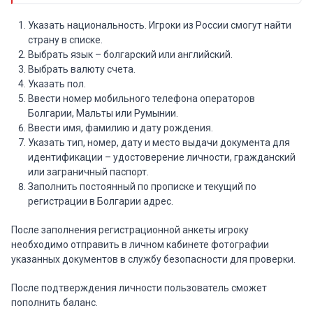
Указать национальность. Игроки из России смогут найти
страну в списке.
Выбрать язык – болгарский или английский.
Выбрать валюту счета.
Указать пол.
Ввести номер мобильного телефона операторов
Болгарии, Мальты или Румынии.
Ввести имя, фамилию и дату рождения.
Указать тип, номер, дату и место выдачи документа для
идентификации – удостоверение личности, гражданский
или заграничный паспорт.
Заполнить постоянный по прописке и текущий по
регистрации в Болгарии адрес.
После заполнения регистрационной анкеты игроку
необходимо отправить в личном кабинете фотографии
указанных документов в службу безопасности для проверки.
После подтверждения личности пользователь сможет
пополнить баланс.