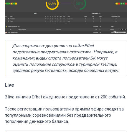
Для спортивных дисциплин на сайте Efbet
подготовлена предматчевая статистика. Например, в
командных видах спорта пользователи БК могут
оценить положение соперников в турнирной таблице,
среднюю результативность, исходы последних встреч.
Live
В live-линии в Efbet ежедневно представлено от 200 событий.
После регистрации пользователи в прямом эфире следят за
популярными соревнованиями без предварительного
пополнения денежного баланса.