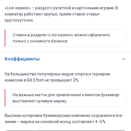
«Live-казино» – раздел с рулеткой и карточными играми. В
комнатах работают крупье, прием ставок открыт
круглосуточно.
Ставки в разделе «Live-казино» можно оформлять
только с основного баланса.
Коэффициенты
На большинство популярных видов спорта и турниров
комиссия в БК Efbet не превышает 2%.
На важные матчи для привлечения клиентов букмекер
выставляет нулевую маржу.
Высокие котировки букмекерская компания сохранила в live-
линии – маржа на основной исход составляет 4–6%.