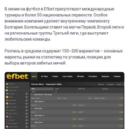
В линии на футбол в Efbet присутствуют международные
турниры и более 50 национальных первенств. Особое
внимание компания уделяет внутреннему чемпионату
Болгарии. Болельщики ставят на матчи Первой, Второй лиги и
на региональные группы Третьей лиги, где выступают
любительские команды.
Роспись в среднем содержит 150–200 вариантов – основные
маркеты, рынки на статистику по угловым, позиции для
выбора авторов забитых мячей.