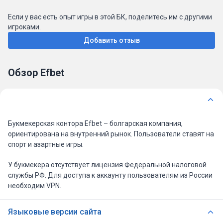
всего-то ординары с кэфами от 1.2.
Деньги дважды уже выводил на
Если у вас есть опыт игры в этой БК, поделитесь им с другими
Neteller, проблем никаких, а вот
игроками.
российскую банковскую карту не
Добавить отзыв
привязать.
Обзор Efbet
Букмекерская контора Efbet – болгарская компания,
ориентирована на внутренний рынок. Пользователи ставят на
спорт и азартные игры.
У букмекера отсутствует лицензия Федеральной налоговой
службы РФ. Для доступа к аккаунту пользователям из России
необходим VPN.
Языковые версии сайта