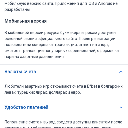
мобильную версию сайта. Приложения для iOS и Android не
разработаны.
Мобильная версия
В мобильной версии ресурса букмекера игрокам доступен
основной сервис официального сайта. После регистрации
пользователи совершают транзакции, ставят на спорт,
смотрят трансляции популярных соревнований, оформляют
пари на азартные развлечения.
Валюты счета
Любители азартных игр открывают счета в Efbet в болгарских
левах, турецких лирах, долларах и евро.
Удобство платежей
Пополнение счета и вывод средств доступны клиентам после