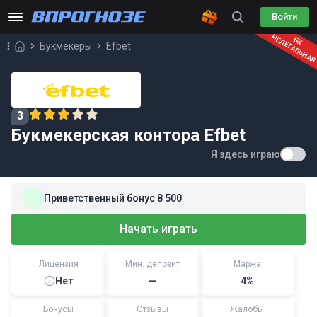
Войти
НЕЛЕГАЛЬНА
БК
Букмекеры
Efbet
3
Букмекерская контора Efbet
Я здесь играю
Приветственный бонус 8 500
Начать играть
Лицензия
Мин. депозит
Маржа
Нет
—
4%
Бонусы
Отзывы
Жалобы