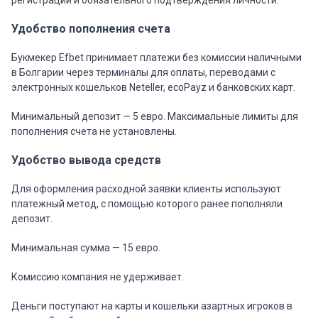
регистрации и обязательного подтверждения личности.
Удобство пополнения счета
Букмекер Efbet принимает платежи без комиссии наличными
в Болгарии через терминалы для оплаты, переводами с
электронных кошельков Neteller, ecoPayz и банковских карт.
Минимальный депозит — 5 евро. Максимальные лимиты для
пополнения счета не установлены.
Удобство вывода средств
Для оформления расходной заявки клиенты используют
платежный метод, с помощью которого ранее пополняли
депозит.
Минимальная сумма — 15 евро.
Комиссию компания не удерживает.
Деньги поступают на карты и кошельки азартных игроков в