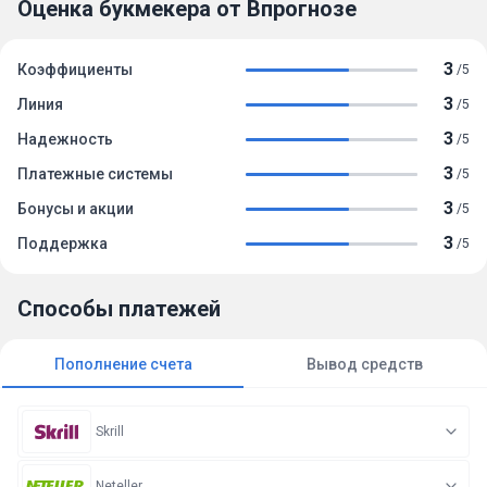
Оценка букмекера от Впрогнозе
3
Коэффициенты
/5
3
Линия
/5
3
Надежность
/5
3
Платежные системы
/5
3
Бонусы и акции
/5
3
Поддержка
/5
Способы платежей
Пополнение счета
Вывод средств
Skrill
Neteller