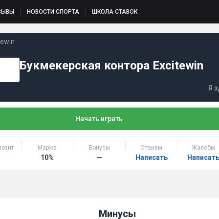
ЗЫВЫ
НОВОСТИ СПОРТА
ШКОЛА СТАВОК
tewin
Букмекерская контора Excitewin
Я 
Начать играть
позит
Маржа
Бонусы
Отзывы
Жалобы
10%
—
Написать
Написат
Минусы