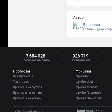
Автор:
Вячеслав
Главный редактор
7 684 028
926 719
Прогнозов на сайте
Прогнозистов
Прогнозы
Фрибеты
Все прогнозы
Фрибеты
Топ ставок
Фрибет Ubet
Прогнозы на футбол
Фрибет Фонбет
Прогнозы на теннис
Фрибет Париматч
Прогнозы на хоккей
Фрибет Олимпбет
Наши партнеры:
14:34 +03:00