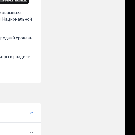
е внимание
и, Национальной
Средний уровень
игры в разделе