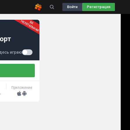
Войти
Регистрация
НЕЛЕГАЛЬНАЯ
БК
орт
здесь играю
Приложение
ь