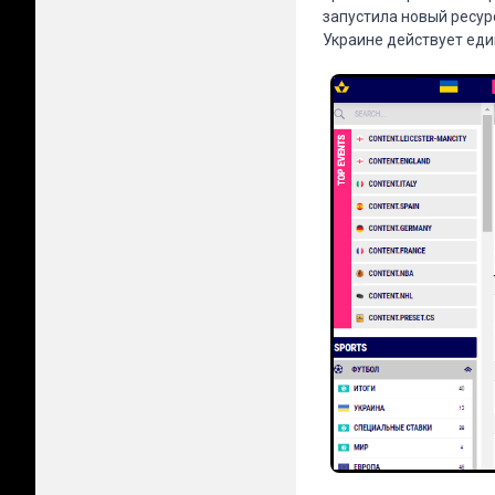
запустила новый ресурс
Украине действует еди