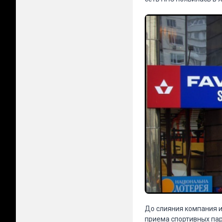
До слияния компания и
приема спортивных пари