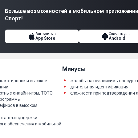
Больше возможностей в мобильном приложении
Спорт!
Загрузить в
Скачать для
App Store
Android
Минусы
ь котировок и высокое
жалобы на независимых ресурса
инии
длительная идентификация
зартные онлайн-игры, ТОТО
сложности при подтверждении 
программы
эфиров в высоком
бота техподдержки
ого обеспечения и мобильной