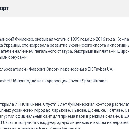
орт
инский букмекер, оказывал услуги с 1999 года до 2016 года. Комп
а Украины, спонсировала развитие украинского спорта и спортивн
вателей наличием легального статуса, быстрыми выплатами, широ
ыми бонусами.
пользователей «Фаворит Спорт» перенесены в БК Favbet UA.
avbet UA принадлежат корпорации Favorit Sport Ukraine.
открыла 7 ППС в Киеве. Спустя 5 лет букмекерская контора распол
упных украинских городах: Харькове, Львове, Донецке, Полтаве, О
запустил официальный сайт для приема пари в режиме онлайн. В 20
ort Ukraine получила международную лицензию и вышла на европей
Хорватии, Румынии и Республике Беларусь.