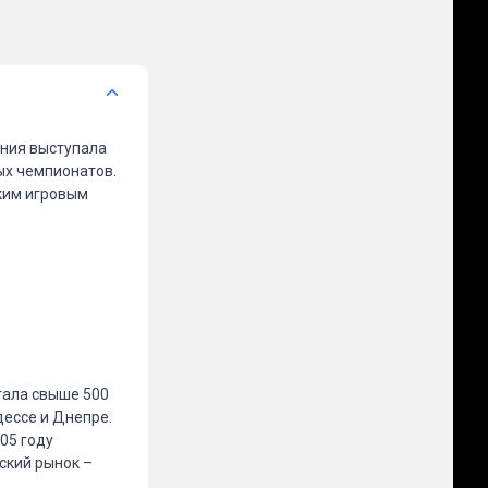
ания выступала
ых чемпионатов.
ким игровым
агала свыше 500
дессе и Днепре.
05 году
ский рынок –