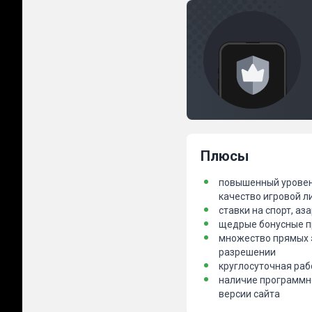
Плюсы
повышенный уровен
качество игровой л
ставки на спорт, а
щедрые бонусные 
множество прямых 
разрешении
круглосуточная ра
наличие программн
версии сайта