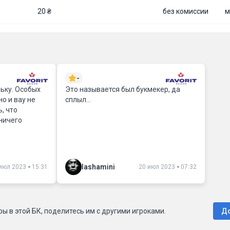
20 ₴
без комиссии
м
-
ньку. Особых
Это называется был букмекер, да
о и вау не
сплыл…
, что
 ничего
lashamini
июл 2023
15:31
20 июл 2023
07:32
гры в этой БК, поделитесь им с другими игроками.
До