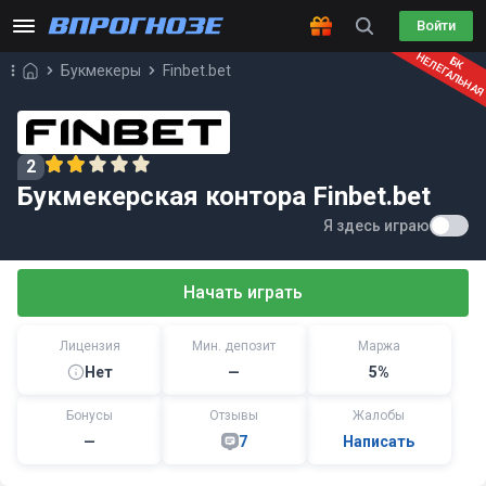
Войти
НЕЛЕГАЛЬНА
БК
Букмекеры
Finbet.bet
2
Букмекерская контора Finbet.bet
Я здесь играю
Начать играть
Лицензия
Мин. депозит
Маржа
Нет
—
5%
Бонусы
Отзывы
Жалобы
—
7
Написать