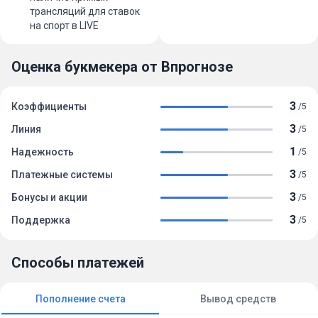
трансляций для ставок
на спорт в LIVE
Оценка букмекера от Впрогнозе
3
Коэффициенты
/5
3
Линия
/5
1
Надежность
/5
3
Платежные системы
/5
3
Бонусы и акции
/5
3
Поддержка
/5
Способы платежей
Пополнение счета
Вывод средств