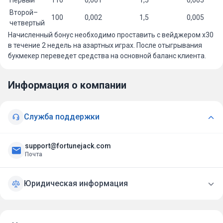
Первый
110
0,001
1,5
0,005
Второй–
100
0,002
1,5
0,005
четвертый
Начисленный бонус необходимо проставить с вейджером х30
в течение 2 недель на азартных играх. После отыгрывания
букмекер переведет средства на основной баланс клиента.
Информация о компании
Служба поддержки
support@fortunejack.com
Почта
Юридическая информация