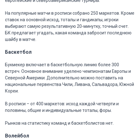
европейские и североамериканские турниры.
На популярные матчи в росписи собрано 250 маркетов. Кроме
ставок на основной исход, тоталы и гандикапы, игроки
выбирают самую результативную 20-минутку, точный счет.
БК предлагает угадать, какая команда забросит последнюю
шайбу в матче.
Баскетбол
Букмекер включает в баскетбольную линию более 300
встреч. Основное внимание уделено чемпионатам Европы и
Северной Америки. Дополнительно можно поставить на
национальные первенства Чили, Ливана, Сальвадора, Южной
Кореи.
В росписи – от 400 маркетов: исход каждой четверти и
половины, общие и индивидуальные тоталы, форы.
Рынков на статистику команд и баскетболистов нет.
Волейбол