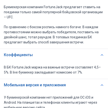
Букмекерская компания FortuneJack предлагает ставить на
поединки только самой популярной бойцовской организации
– UFC.
По сравнению с боксом роспись намного богаче. В каждом
противостоянии можно выбрать победителя, поставить на
двойной шанс, тотал раундов. В топовых поединках БК
предлагает выбрать способ завершения встречи.
Коэффициенты
В БК FortuneJack маржа на важные встречи составляет 4,5–
5%. В live букмекер закладывает комиссию от 7%.
Мобильная версия и приложения
У букмекерской компании нет приложений для ОС iOS и
Android. На планшетах и телефонах клиенты играют через
мобильную версию сайта.