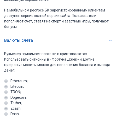
На мобильном ресурсе БК зарегистрированным клиентам
доступен сервис полной версии сайта. Пользователи
пополняют счет, ставят на спорт и азартные игры, получают
бонусы.
Валюты счета
Букмекер принимает платежи в криптовалютах.
Использовать биткоины в «Фортуна Джек» и другие
цифровые монеты можно для пополнения баланса и вывода
денег:
Ethereum;
Litecoin;
TRON;
Dogecoin;
Tether;
Zcash;
Dash;