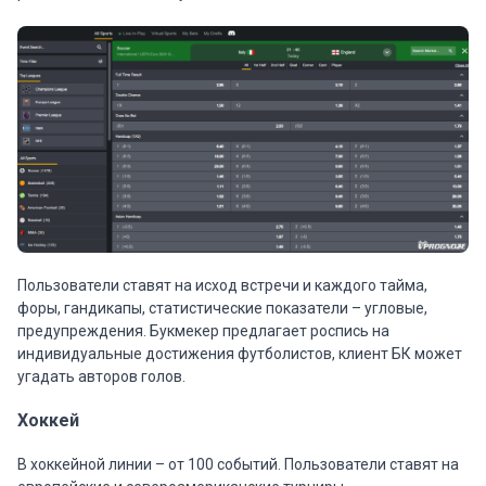
Пользователи ставят на исход встречи и каждого тайма,
форы, гандикапы, статистические показатели – угловые,
предупреждения. Букмекер предлагает роспись на
индивидуальные достижения футболистов, клиент БК может
угадать авторов голов.
Хоккей
В хоккейной линии – от 100 событий. Пользователи ставят на