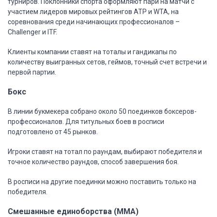
турниров. Поклонники спорта оформляют пари на матчи с
участием лидеров мировых рейтингов ATP и WTA, на
соревнования среди начинающих профессионалов –
Challenger и ITF.
Клиенты компании ставят на тоталы и гандикапы по
количеству выигранных сетов, геймов, точный счет встречи и
первой партии.
Бокс
В линии букмекера собрано около 50 поединков боксеров-
профессионалов. Для титульных боев в росписи
подготовлено от 45 рынков.
Игроки ставят на тотал по раундам, выбирают победителя и
точное количество раундов, способ завершения боя.
В росписи на другие поединки можно поставить только на
победителя.
Смешанные единоборства (ММА)