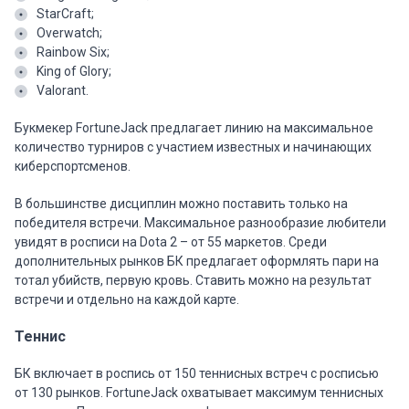
StarCraft;
Overwatch;
Rainbow Six;
King of Glory;
Valorant.
Букмекер FortuneJack предлагает линию на максимальное
количество турниров с участием известных и начинающих
киберспортсменов.
В большинстве дисциплин можно поставить только на
победителя встречи. Максимальное разнообразие любители
увидят в росписи на Dota 2 – от 55 маркетов. Среди
дополнительных рынков БК предлагает оформлять пари на
тотал убийств, первую кровь. Ставить можно на результат
встречи и отдельно на каждой карте.
Теннис
БК включает в роспись от 150 теннисных встреч с росписью
от 130 рынков. FortuneJack охватывает максимум теннисных