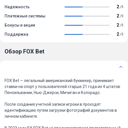
2
Надежность
/5
2
Платежные системы
/5
2
Бонусы и акции
/5
2
Поддержка
/5
Обзор FOX Bet
FOX Bet — легальный американский букмекер, принимает
ставки на спорт у пользователей старше 21 года из 4 штатов:
Пенсильвании, Нью-Джерси, Мичиган и Колорадо.
После создания учетной записи игроки в проходят
идентификацию путем загрузки фотографий документов в
личном кабинете.