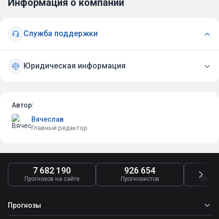
Информация о компании
Служба поддержки
Юридическая информация
Автор:
Вячеслав
Главный редактор
7 682 190
926 654
4
Прогнозов на сайте
Прогнозистов
Платн
Прогнозы