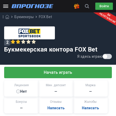
Войти
НЕЛЕГАЛЬНА
БК
Букмекеры
FOX Bet
2
Букмекерская контора FOX Bet
Я здесь играю
Начать играть
Лицензия
Мин. депозит
Маржа
Нет
—
—
Бонусы
Отзывы
Жалобы
—
Написать
Написать