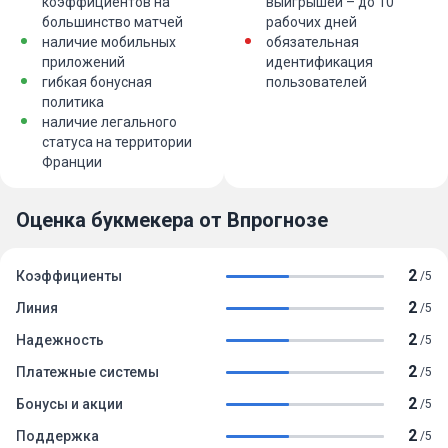
коэффициентов на
выигрышей – до 10
большинство матчей
рабочих дней
наличие мобильных
обязательная
приложений
идентификация
гибкая бонусная
пользователей
политика
наличие легального
статуса на территории
Франции
Оценка букмекера от Впрогнозе
2
Коэффициенты
/5
2
Линия
/5
2
Надежность
/5
2
Платежные системы
/5
2
Бонусы и акции
/5
2
Поддержка
/5