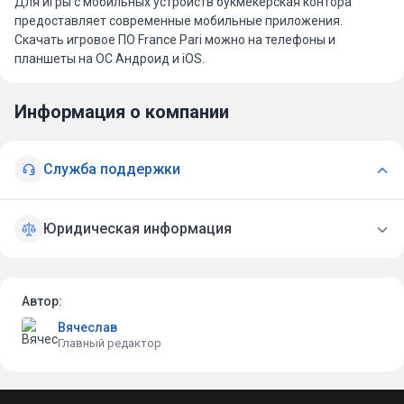
Для игры с мобильных устройств букмекерская контора
предоставляет современные мобильные приложения.
Скачать игровое ПО France Pari можно на телефоны и
планшеты на ОС Андроид и iOS.
Информация о компании
Служба поддержки
Юридическая информация
Автор:
Вячеслав
Главный редактор