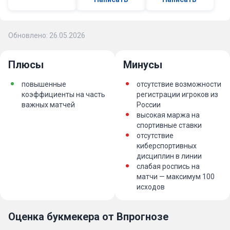
Обновлено: 26.05.2026
Плюсы
Минусы
повышенные
отсутствие возможности
коэффициенты на часть
регистрации игроков из
важных матчей
России
высокая маржа на
спортивные ставки
отсутствие
киберспортивных
дисциплин в линии
слабая роспись на
матчи — максимум 100
исходов
Оценка букмекера от Впрогнозе