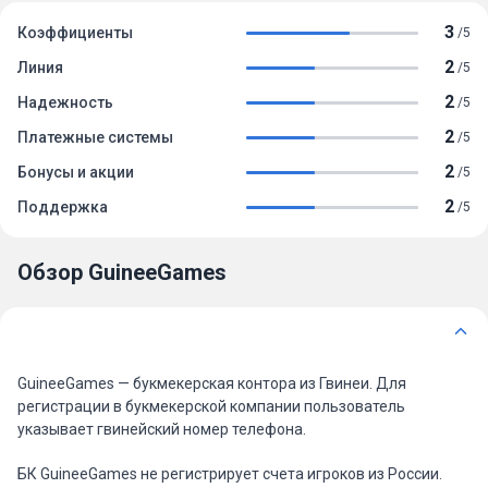
3
Коэффициенты
/5
2
Линия
/5
2
Надежность
/5
2
Платежные системы
/5
2
Бонусы и акции
/5
2
Поддержка
/5
Обзор GuineeGames
GuineeGames — букмекерская контора из Гвинеи. Для
регистрации в букмекерской компании пользователь
указывает гвинейский номер телефона.
БК GuineeGames не регистрирует счета игроков из России.