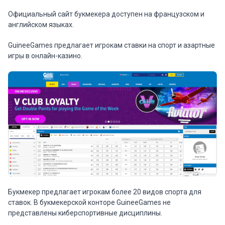
Официальный сайт букмекера доступен на французском и
английском языках.
GuineeGames предлагает игрокам ставки на спорт и азартные
игры в онлайн-казино.
Букмекер предлагает игрокам более 20 видов спорта для
ставок. В букмекерской конторе GuineeGames не
представлены киберспортивные дисциплины.