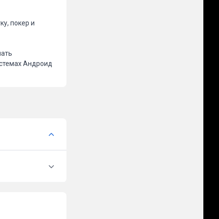
ку, покер и
чать
истемах Андроид