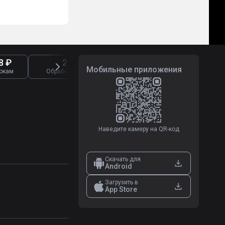
8 ₽
2 722
8 291
Мобильные приложения
окам
Обработано жалоб
Отзывы о букмекерах
Наведите камеру на QR-код
Скачать для
Android
Загрузить в
App Store