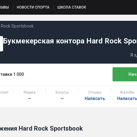
ЗЫВЫ
НОВОСТИ СПОРТА
ШКОЛА СТАВОК
 Rock Sportsbook
Букмекерская контора Hard Rock Spo
Я 
тавки 1 000
Нач
позит
Маржа
Бонусы
Отзывы
Жалобы
—
—
Написать
Написат
ения Hard Rock Sportsbook