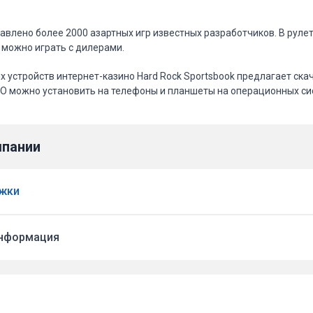
авлено более 2000 азартных игр известных разработчиков. В рулет
 можно играть с дилерами.
х устройств интернет-казино Hard Rock Sportsbook предлагает ска
ПО можно установить на телефоны и планшеты на операционных с
мпании
жки
нформация