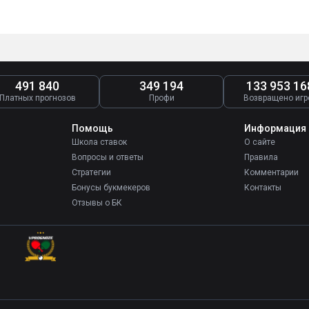
491 840
349 194
133 953 16
Платных прогнозов
Профи
Возвращено игр
Помощь
Информация
Школа ставок
О сайте
Вопросы и ответы
Правила
Стратегии
Комментарии
Бонусы букмекеров
Контакты
Отзывы о БК