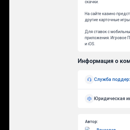
скачки.
На сайте казино предст
другие карточные игры
Для ставок с мобильны
приложения. Игровое 
и iOS.
Информация о ко
Служба поддер
Юридическая и
Автор:
Вячеслав