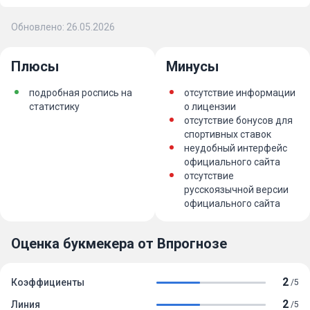
Обновлено: 26.05.2026
Плюсы
Минусы
подробная роспись на
отсутствие информации
статистику
о лицензии
отсутствие бонусов для
спортивных ставок
неудобный интерфейс
официального сайта
отсутствие
русскоязычной версии
официального сайта
Оценка букмекера от Впрогнозе
2
Коэффициенты
/5
2
Линия
/5