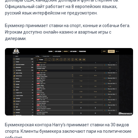
доллары США, канадские доллары и фунты стерлингов.
Официальный сайт работает на 8 европейских языках,
русский язык интерфейсом не предусмотрен.
Букмекер принимает ставки на спорт, конные и собачьи бега.
Игрокам доступно онлайн-казино и азартные игры с
дилерами.
Букмекерская контора Harry’s принимает ставки на 30 видов
спорта. Клиенты букмекера заключают пари на политические
события.