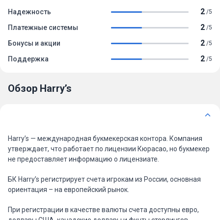
2
Надежность
/5
2
Платежные системы
/5
2
Бонусы и акции
/5
2
Поддержка
/5
Обзор Harry’s
Harry’s — международная букмекерская контора. Компания
утверждает, что работает по лицензии Кюрасао, но букмекер
не предоставляет информацию о лицензиате.
БК Harry’s регистрирует счета игрокам из России, основная
ориентация – на европейский рынок.
При регистрации в качестве валюты счета доступны евро,