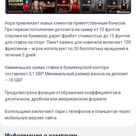
Hopa привлекает новых клиентов приветственным бонусом.
При первом пополнении депозита на сумму от 10 фунтов
стерлингов букмекер дарит фрибет стоимостью до 15 фунтов
для ставок на спорт. Пакет казино для новичков включает 100
фриспинов – игрок использует по 20 бесплатных вращений в
течение 5 дней.
Наименьшая сумма ставки в букмекерской конторе
составляет 0,1 GBP. Минимальный размер взноса на депозит
– 10 GBP.
Предусмотрена функция отображения коэффициентов в
десятичном, дробном или американском формате.
Болельщики заключают пари с телефонов и планшетов через
мобильную версию сайта.
Информация о компании