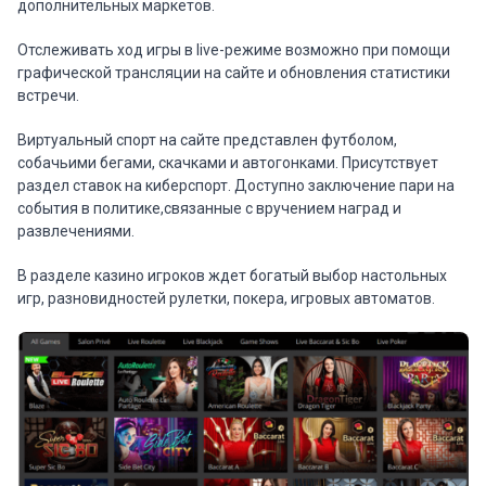
дополнительных маркетов.
Отслеживать ход игры в live-режиме возможно при помощи
графической трансляции на сайте и обновления статистики
встречи.
Виртуальный спорт на сайте представлен футболом,
собачьими бегами, скачками и автогонками. Присутствует
раздел ставок на киберспорт. Доступно заключение пари на
события в политике,связанные с вручением наград и
развлечениями.
В разделе казино игроков ждет богатый выбор настольных
игр, разновидностей рулетки, покера, игровых автоматов.