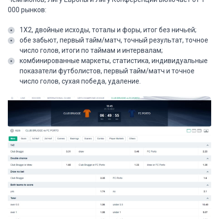
000 рынков:
1Х2, двойные исходы, тоталы и форы, итог без ничьей;
обе забьют, первый тайм/матч, точный результат, точное
число голов, итоги по таймам и интервалам;
комбинированные маркеты, статистика, индивидуальные
показатели футболистов, первый тайм/матч и точное
число голов, сухая победа, удаление.