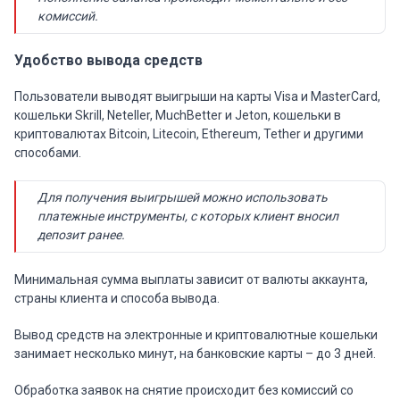
комиссий.
Удобство вывода средств
Пользователи выводят выигрыши на карты Visa и MasterCard,
кошельки Skrill, Neteller, MuchBetter и Jeton, кошельки в
криптовалютах Bitcoin, Litecoin, Ethereum, Tether и другими
способами.
Для получения выигрышей можно использовать
платежные инструменты, с которых клиент вносил
депозит ранее.
Минимальная сумма выплаты зависит от валюты аккаунта,
страны клиента и способа вывода.
Вывод средств на электронные и криптовалютные кошельки
занимает несколько минут, на банковские карты – до 3 дней.
Обработка заявок на снятие происходит без комиссий со