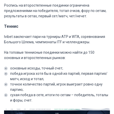
Роспись на второстепенные поединки ограничена
предложениями на победителя, тотал очков, фору по сетам,
результаты в сетах, первый сет/матч, чет/нечет.
Теннис
Ivibet заключает пари на турниры ATP и WTA, соревнования
Большого Шлема, чемпионаты ITF и челленджеры.
На топовые теннисные поединки можно найти до 150
основных и второстепенных рынков:
основные исходы, точный счет;
победа игрока хотя бы в одной из партий, первая партия/
матч, исход и тотал;
точное количество партий, игрок выиграет ровно одну
партию;
сухая победа в сете, итоги по сетам – победитель, тоталы
и форы, счет.