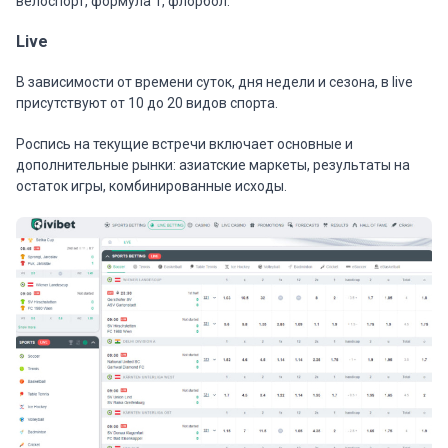
велоспорт, формула 1, флорбол.
Live
В зависимости от времени суток, дня недели и сезона, в live
присутствуют от 10 до 20 видов спорта.
Роспись на текущие встречи включает основные и
дополнительные рынки: азиатские маркеты, результаты на
остаток игры, комбинированные исходы.