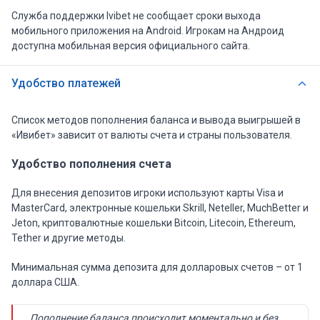
Служба поддержки Ivibet не сообщает сроки выхода
мобильного приложения на Android. Игрокам на Андроид
доступна мобильная версия официального сайта.
Удобство платежей
Список методов пополнения баланса и вывода выигрышей в
«Ивибет» зависит от валюты счета и страны пользователя.
Удобство пополнения счета
Для внесения депозитов игроки используют карты Visa и
MasterCard, электронные кошельки Skrill, Neteller, MuchBetter и
Jeton, криптовалютные кошельки Bitcoin, Litecoin, Ethereum,
Tether и другие методы.
Минимальная сумма депозита для долларовых счетов – от 1
доллара США.
Пополнение баланса происходит моментально и без