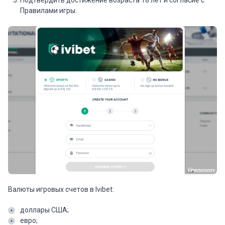
Подтвердить достижение возраста 18 лет и согласие с
Правилами игры.
Валюты игровых счетов в Ivibet:
доллары США;
евро;