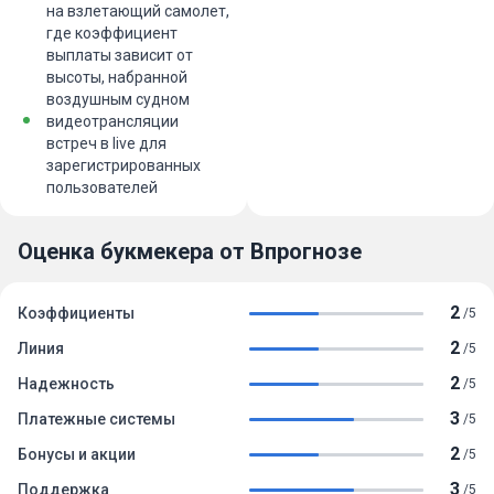
на взлетающий самолет,
где коэффициент
выплаты зависит от
высоты, набранной
воздушным судном
видеотрансляции
встреч в live для
зарегистрированных
пользователей
Оценка букмекера от Впрогнозе
2
Коэффициенты
/5
2
Линия
/5
2
Надежность
/5
3
Платежные системы
/5
2
Бонусы и акции
/5
3
Поддержка
/5