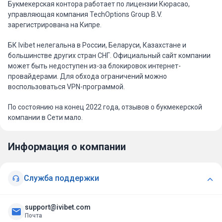
Букмекерская контора работает по лицензии Кюрасао,
управляющая компания TechOptions Group B.V.
зарегистрирована на Кипре.
БК Ivibet нелегальна в России, Беларуси, Казахстане и
большинстве других стран СНГ. Официальный сайт компании
может быть недоступен из-за блокировок интернет-
провайдерами. Для обхода ограничений можно
воспользоваться VPN-программой.
По состоянию на конец 2022 года, отзывов о букмекерской
компании в Сети мало.
Информация о компании
Служба поддержки
support@ivibet.com
Почта