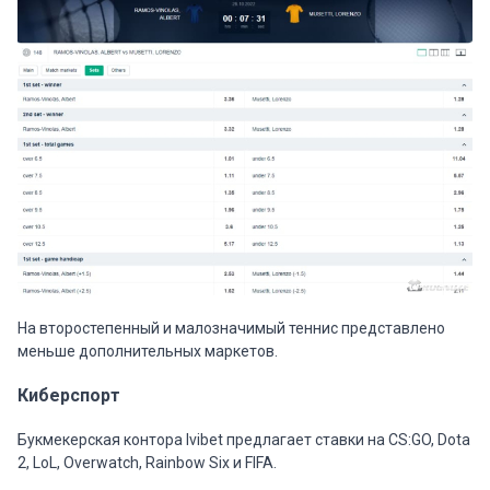
На второстепенный и малозначимый теннис представлено
меньше дополнительных маркетов.
Киберспорт
Букмекерская контора Ivibet предлагает ставки на CS:GO, Dota
2, LoL, Overwatch, Rainbow Six и FIFA.