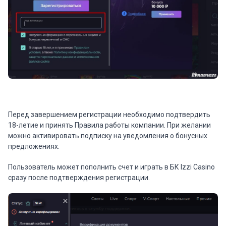
Перед завершением регистрации необходимо подтвердить
18-летие и принять Правила работы компании. При желании
можно активировать подписку на уведомления о бонусных
предложениях.
Пользователь может пополнить счет и играть в БК Izzi Casino
сразу после подтверждения регистрации.