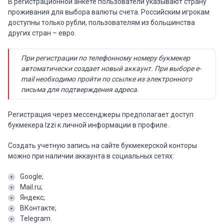
В регистрационной анкете пользователи указывают страну
проживания для выбора валюты счета. Российским игрокам
доступны только рубли, пользователям из большинства
других стран – евро.
При регистрации по телефонному номеру букмекер
автоматически создает новый аккаунт. При выборе e-
mail необходимо пройти по ссылке из электронного
письма для подтверждения адреса.
Регистрация через мессенджеры предполагает доступ
букмекера Izzi к личной информации в профиле.
Создать учетную запись на сайте букмекерской конторы
можно при наличии аккаунта в социальных сетях:
Google;
Mail.ru;
Яндекс;
ВКонтакте;
Telegram.