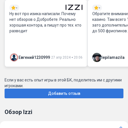
-
-
Ну вот про изика написали. Почему
Обратите внимани
нет обзоров о Добробете. Реально
казино. Там всего 
хорошая контора, а пишут про тех. кто
зато дополнитель
разводит
до 500 фриспинов.
Евгений1230999
lepilamazila
27 апр 2024
20:06
Если у вас есть опыт игры в этой БК, поделитесь им с другими
игроками.
Добавить отзыв
Обзор Izzi