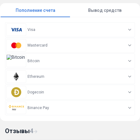
Пополнение счета
Вывод средств
Visa
Mastercard
Bitcoin
Ethereum
Dogecoin
Binance Pay
Отзывы
4