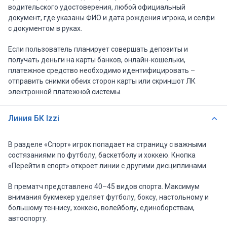
водительского удостоверения, любой официальный
документ, где указаны ФИО и дата рождения игрока, и селфи
с документом в руках.
Если пользователь планирует совершать депозиты и
получать деньги на карты банков, онлайн-кошельки,
платежное средство необходимо идентифицировать –
отправить снимки обеих сторон карты или скриншот ЛК
электронной платежной системы.
Линия БК Izzi
В разделе «Спорт» игрок попадает на страницу с важными
состязаниями по футболу, баскетболу и хоккею. Кнопка
«Перейти в спорт» откроет линии с другими дисциплинами.
В прематч представлено 40–45 видов спорта. Максимум
внимания букмекер уделяет футболу, боксу, настольному и
большому теннису, хоккею, волейболу, единоборствам,
автоспорту.