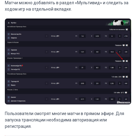
Матчи можно добавлять в раздел «Мультивид» и следить за
ходом игр на отдельной вкладке.
Пользователи смотрят многие матчи в прямом эфире. Для
запуска трансляции необходима авторизация или
регистрация.