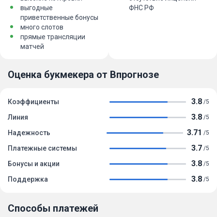
выгодные
ФНС РФ
приветственные бонусы
много слотов
прямые трансляции
матчей
Оценка букмекера от Впрогнозе
3.8
Коэффициенты
/5
3.8
Линия
/5
3.71
Надежность
/5
3.7
Платежные системы
/5
3.8
Бонусы и акции
/5
3.8
Поддержка
/5
Способы платежей