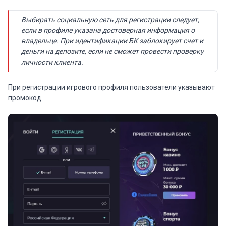
Выбирать социальную сеть для регистрации следует,
если в профиле указана достоверная информация о
владельце. При идентификации БК заблокирует счет и
деньги на депозите, если не сможет провести проверку
личности клиента.
При регистрации игрового профиля пользователи указывают
промокод.