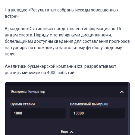
На вкладке «Результаты» собраны исходы завершенных
встреч.
В разделе «Статистика» представлена информация по 15
видам спорта. Наряду с популярными дисциплинами,
болельщикам доступны сведения для составления прогнозов
на турниры по пляжному и настольному футболу, водному
полу.
Аналитики букмекерской компании Izzi разрабатывают
роспись минимум на 4000 событий.