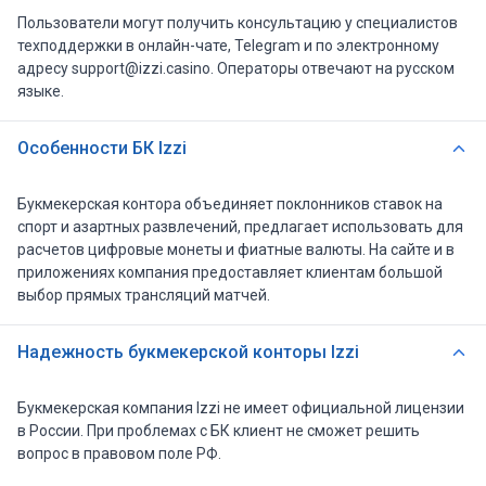
Пользователи могут получить консультацию у специалистов
техподдержки в онлайн-чате, Telegram и по электронному
адресу support@izzi.casino. Операторы отвечают на русском
языке.
Особенности БК Izzi
Букмекерская контора объединяет поклонников ставок на
спорт и азартных развлечений, предлагает использовать для
расчетов цифровые монеты и фиатные валюты. На сайте и в
приложениях компания предоставляет клиентам большой
выбор прямых трансляций матчей.
Надежность букмекерской конторы Izzi
Букмекерская компания Izzi не имеет официальной лицензии
в России. При проблемах с БК клиент не сможет решить
вопрос в правовом поле РФ.