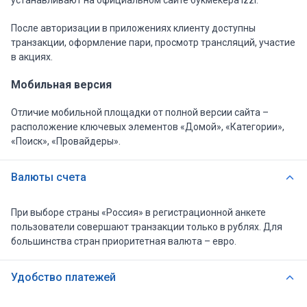
устанавливают на официальном сайте букмекера Izzi.
После авторизации в приложениях клиенту доступны
транзакции, оформление пари, просмотр трансляций, участие
в акциях.
Мобильная версия
Отличие мобильной площадки от полной версии сайта –
расположение ключевых элементов «Домой», «Категории»,
«Поиск», «Провайдеры».
Валюты счета
При выборе страны «Россия» в регистрационной анкете
пользователи совершают транзакции только в рублях. Для
большинства стран приоритетная валюта – евро.
Удобство платежей