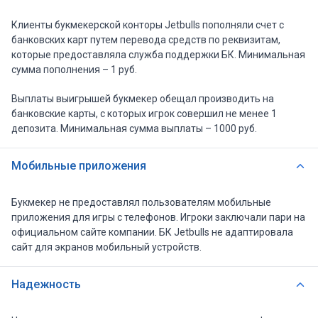
Клиенты букмекерской конторы Jetbulls пополняли счет с
банковских карт путем перевода средств по реквизитам,
которые предоставляла служба поддержки БК. Минимальная
сумма пополнения – 1 руб.
Выплаты выигрышей букмекер обещал производить на
банковские карты, с которых игрок совершил не менее 1
депозита. Минимальная сумма выплаты – 1000 руб.
Мобильные приложения
Букмекер не предоставлял пользователям мобильные
приложения для игры с телефонов. Игроки заключали пари на
официальном сайте компании. БК Jetbulls не адаптировала
сайт для экранов мобильный устройств.
Надежность