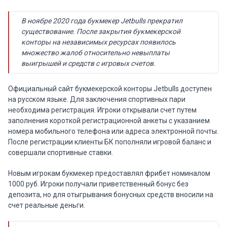
В ноябре 2020 года букмекер Jetbulls прекратил
существование. После закрытия букмекерской
конторы на независимых ресурсах появилось
множество жалоб относительно невыплаты
выигрышей и средств с игровых счетов.
Официальный сайт букмекерской конторы Jetbulls доступен
на русском языке. Для заключения спортивных пари
необходима регистрация. Игроки открывали счет путем
заполнения короткой регистрационной анкеты с указанием
номера мобильного телефона или адреса электронной почты.
После регистрации клиенты БК пополняли игровой баланс и
совершали спортивные ставки.
Новым игрокам букмекер предоставлял фрибет номиналом
1000 руб. Игроки получали приветственный бонус без
депозита, но для отыгрывания бонусных средств вносили на
счет реальные деньги.