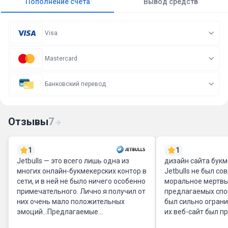
Пополнение счета
Вывод средств
Visa
Mastercard
Банковский перевод
Отзывы
7
1
1
Jetbulls — это всего лишь одна из
дизайн сайта бук
многих онлайн-букмекерских контор в
Jetbulls не был с
сети, и в ней не было ничего особенно
моральное мертвы
примечательного. Лично я получил от
предлагаемых спо
них очень мало положительных
был сильно ограни
эмоций…Предлагаемые
их веб-сайт был п
коэффициенты откровенно низкие, с
игроков, которые 