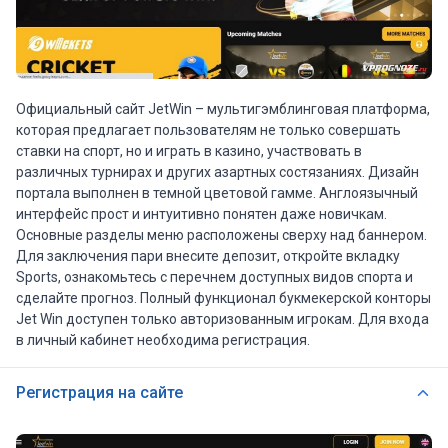
Официальный сайт JetWin – мультигэмблинговая платформа,
которая предлагает пользователям не только совершать
ставки на спорт, но и играть в казино, участвовать в
различных турнирах и других азартных состязаниях. Дизайн
портала выполнен в темной цветовой гамме. Англоязычный
интерфейс прост и интуитивно понятен даже новичкам.
Основные разделы меню расположены сверху над баннером.
Для заключения пари внесите депозит, откройте вкладку
Sports, ознакомьтесь с перечнем доступных видов спорта и
сделайте прогноз. Полный функционал букмекерской конторы
Jet Win доступен только авторизованным игрокам. Для входа
в личный кабинет необходима регистрация.
Регистрация на сайте