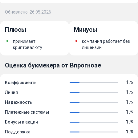
Обновлено: 26.05.2026
Плюсы
Минусы
принимает
компания работает без
криптовалюту
лицензии
Оценка букмекера от Впрогнозе
1
Коэффициенты
/5
1
Линия
/5
1
Надежность
/5
1
Платежные системы
/5
1
Бонусы и акции
/5
1
Поддержка
/5