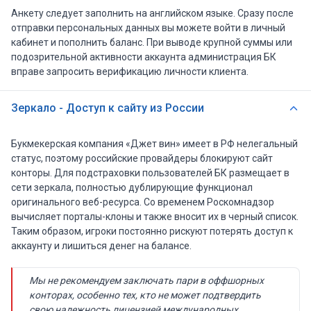
Анкету следует заполнить на английском языке. Сразу после
отправки персональных данных вы можете войти в личный
кабинет и пополнить баланс. При выводе крупной суммы или
подозрительной активности аккаунта администрация БК
вправе запросить верификацию личности клиента.
Зеркало - Доступ к сайту из России
Букмекерская компания «Джет вин» имеет в РФ нелегальный
статус, поэтому российские провайдеры блокируют сайт
конторы. Для подстраховки пользователей БК размещает в
сети зеркала, полностью дублирующие функционал
оригинального веб-ресурса. Со временем Роскомнадзор
вычисляет порталы-клоны и также вносит их в черный список.
Таким образом, игроки постоянно рискуют потерять доступ к
аккаунту и лишиться денег на балансе.
Мы не рекомендуем заключать пари в оффшорных
конторах, особенно тех, кто не может подтвердить
свою надежность лицензией международных