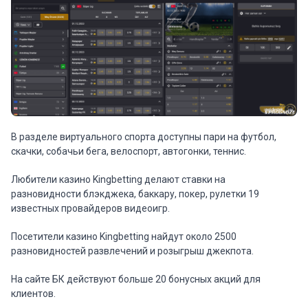
В разделе виртуального спорта доступны пари на футбол,
скачки, собачьи бега, велоспорт, автогонки, теннис.
Любители казино Kingbetting делают ставки на
разновидности блэкджека, баккару, покер, рулетки 19
известных провайдеров видеоигр.
Посетители казино Kingbetting найдут около 2500
разновидностей развлечений и розыгрыш джекпота.
На сайте БК действуют больше 20 бонусных акций для
клиентов.