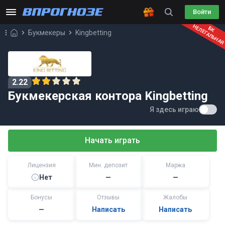
Войти
НЕЛЕГАЛЬНА
БК
Букмекеры
Kingbetting
2.22
Букмекерская контора Kingbetting
Я здесь играю
Начать играть
Лицензия
Мин. депозит
Маржа
Нет
—
—
Бонусы
Отзывы
Жалобы
—
Написать
Написать