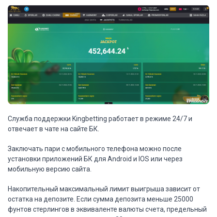
Служба поддержки Kingbetting работает в режиме 24/7 и
отвечает в чате на сайте БК.
Заключать пари с мобильного телефона можно после
установки приложений БК для Android и IOS или через
мобильную версию сайта.
Накопительный максимальный лимит выигрыша зависит от
остатка на депозите. Если сумма депозита меньше 25000
фунтов стерлингов в эквиваленте валюты счета, предельный