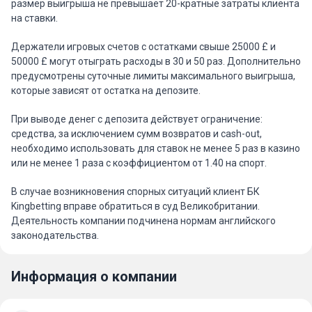
размер выигрыша не превышает 20-кратные затраты клиента
на ставки.
Держатели игровых счетов с остатками свыше 25000 £ и
50000 £ могут отыграть расходы в 30 и 50 раз. Дополнительно
предусмотрены суточные лимиты максимального выигрыша,
которые зависят от остатка на депозите.
При выводе денег с депозита действует ограничение:
средства, за исключением сумм возвратов и cash-out,
необходимо использовать для ставок не менее 5 раз в казино
или не менее 1 раза с коэффициентом от 1.40 на спорт.
В случае возникновения спорных ситуаций клиент БК
Kingbetting вправе обратиться в суд Великобритании.
Деятельность компании подчинена нормам английского
законодательства.
Информация о компании