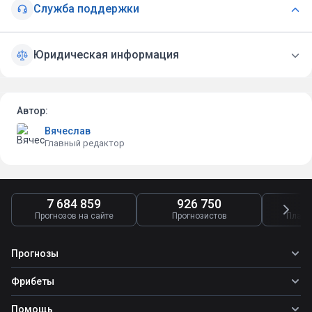
Служба поддержки
Юридическая информация
Автор:
Вячеслав
Главный редактор
7 684 859
926 750
4
Прогнозов на сайте
Прогнозистов
Платн
Прогнозы
Все прогнозы
Фрибеты
Топ ставок
Фрибеты
Помощь
Прогнозы на футбол