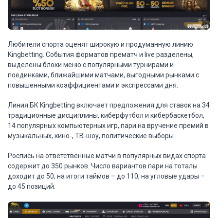
Любители спорта оценят широкую и продуманную линию
Kingbetting. События форматов прематч и live разделены,
выделены блоки меню с популярными турнирами и
поединками, ближайшими матчами, выгодными рынками с
повышенными коэффициентами и экспрессами дня.
Линия БК Kingbetting включает предложения для ставок на 34
традиционные дисциплины, киберфутбол и кибербаскетбол,
14 популярных компьютерных игр, пари на вручение премий в
музыкальных, кино-, ТВ-шоу, политические выборы.
Роспись на ответственные матчи в популярных видах спорта
содержит до 350 рынков. Число вариантов пари на тоталы
доходит до 50, на итоги таймов – до 110, на угловые удары –
до 45 позиций.