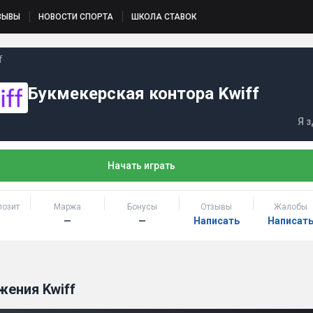
ЗЫВЫ
НОВОСТИ СПОРТА
ШКОЛА СТАВОК
f
Букмекерская контора Kwiff
Я 
Начать играть
позит
Маржа
Бонусы
Отзывы
Жалобы
—
—
Написать
Написат
ения Kwiff