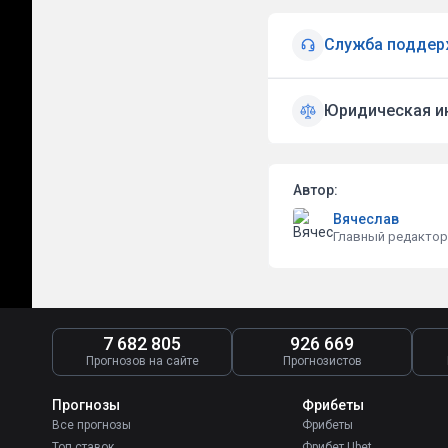
Служба поддер
Юридическая и
Автор:
Вячеслав
Главный редактор
7 682 805
926 669
Прогнозов на сайте
Прогнозистов
Прогнозы
Фрибеты
Все прогнозы
Фрибеты
Топ ставок
Фрибет Ubet