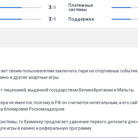
Платежные
3
/5
системы
3
Поддержка
/5
гает своим пользователям заключать пари на спортивные события.
зино и другие азартные игры.
т лицензией, выданной государством Великобритании и Мальты.
ра не имеется, поэтому в РФ он считается нелегальным, а его сай
за блокировки Роскомнадзором.
 системы, то букмекер предлагает удвоение первого депозита для
для игры в казино и реферальную программу.