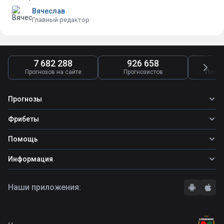
Вячеслав
Главный редактор
7 682 288
926 658
4
Прогнозов на сайте
Прогнозистов
Платн
Прогнозы
Все прогнозы
Фрибеты
Топ ставок
Фрибеты
Помощь
Прогнозы на футбол
Фрибет Ubet
Прогнозы на теннис
Школа ставок
Информация
Фрибет Фонбет
Прогнозы на хоккей
Вопросы и ответы
Фрибет Париматч
О сайте
Стратегии
Наши приложения:
Фрибет Олимпбет
Правила
Бонусы букмекеров
Комментарии
Отзывы о БК
Контакты
Полная версия