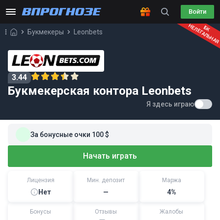
Войти
НЕЛЕГАЛЬНА
БК
Букмекеры
Leonbets
3.44
Букмекерская контора Leonbets
Я здесь играю
За бонусные очки 100 $
Начать играть
Лицензия
Мин. депозит
Маржа
Нет
—
4%
Бонусы
Отзывы
Жалобы