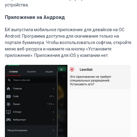
устройства.
Приложение на Андроид
БК выпустила мобильное приложение для девайсов на ОС
Android. Программа доступна для скачивания только на
портале букмекера. Чтобы воспользоваться софтом, откройте
меню веб-ресурса и нажмите на кнопку «Установите
приложение». Приложения для iOS у компании нет.