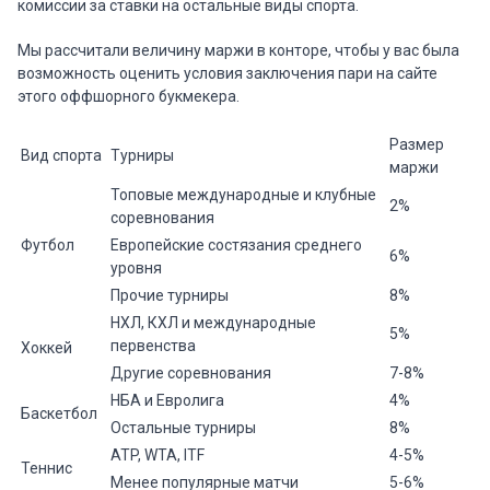
комиссии за ставки на остальные виды спорта.
Мы рассчитали величину маржи в конторе, чтобы у вас была
возможность оценить условия заключения пари на сайте
этого оффшорного букмекера.
Размер
Вид спорта
Турниры
маржи
Топовые международные и клубные
2%
соревнования
Футбол
Европейские состязания среднего
6%
уровня
Прочие турниры
8%
НХЛ, КХЛ и международные
5%
первенства
Хоккей
Другие соревнования
7-8%
НБА и Евролига
4%
Баскетбол
Остальные турниры
8%
ATP, WTA, ITF
4-5%
Теннис
Менее популярные матчи
5-6%