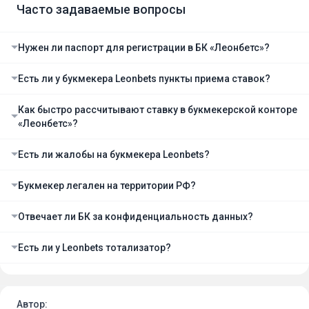
Часто задаваемые вопросы
Нужен ли паспорт для регистрации в БК «Леонбетс»?
Есть ли у букмекера Leonbets пункты приема ставок?
Как быстро рассчитывают ставку в букмекерской конторе
«Леонбетс»?
Есть ли жалобы на букмекера Leonbets?
Букмекер легален на территории РФ?
Отвечает ли БК за конфиденциальность данных?
Есть ли у Leonbets тотализатор?
Автор: