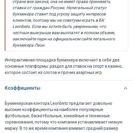
стране вне закона, она не имеет права принимать
ставки от граждан России. Нелегальный статус
букмекера ставит под угрозу защиту интересов
клиентов, поэтому мы не советуем играть в БК
Leonbets. Если вы хотите быть уверенными, что
честные выигрыши вам выплатят в полном объеме,
заключайте пари на официальном сайте легального
букмекера Леон.
Интерактивная площадка букмекера включает в себя две
основные платформы: раздел для ставок на спорт и казино,
которое состоит из слотов и прочих азартных игр
Коэффициенты
Букмекерская контора Leonbets предлагает довольно
высокие коэффициенты на наиболее популярные
футбольные, баскетбольные, хоккейные и теннисные
соревнования, потому что компания устанавливает низкую
маржу. В то же время компания взимает средний размер