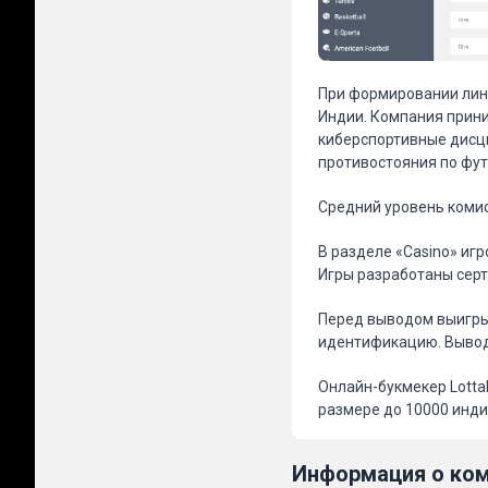
При формировании лини
Индии. Компания прини
киберспортивные дисци
противостояния по футб
Средний уровень комис
В разделе «Casino» игр
Игры разработаны сер
Перед выводом выигры
идентификацию. Вывод 
Онлайн-букмекер Lotta
размере до 10000 инди
Информация о ко