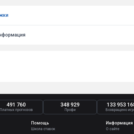
жки
нформация
491 760
348 929
133 953 16
Платных прогнозов
Профи
Возвращено игр
Помощь
Информация
Школа ставок
О сайте