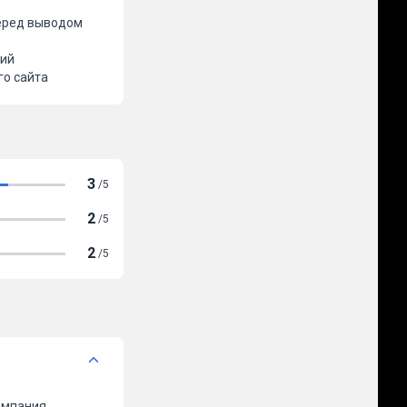
еред выводом
ний
о сайта
3
/5
2
/5
2
/5
Компания