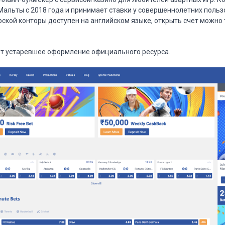
Мальты с 2018 года и принимает ставки у совершеннолетних польз
рской конторы доступен на английском языке, открыть счет можно 
т устаревшее оформление официального ресурса.