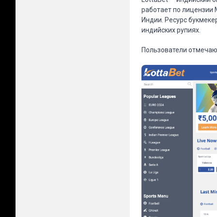
работает по лицензии 
Индии. Ресурс букмеке
индийских рупиях.
Пользователи отмечаю