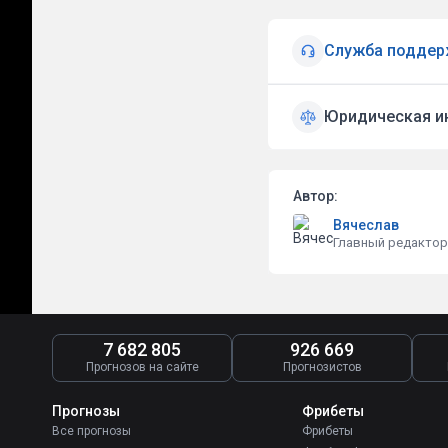
Служба поддер
Юридическая и
Автор:
Вячеслав
Главный редактор
7 682 805
926 669
Прогнозов на сайте
Прогнозистов
Прогнозы
Фрибеты
Все прогнозы
Фрибеты