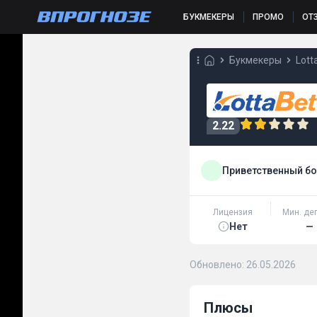
БУКМЕКЕРЫ
ПРОМО
ОТ
Букмекеры
Lott
2.22
Приветственный бон
Лицензия
Мин. де
Нет
—
Обновлено: 26.05.2026
Плюсы