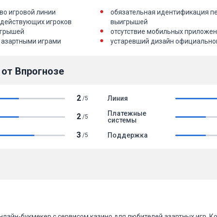
во игровой линии
обязательная идентификация п
 действующих игроков
выигрышей
игрышей
отсутствие мобильных приложе
 азартными играми
устаревший дизайн официальног
 от Впрогнозе
2
Линия
/5
Платежные
2
/5
системы
3
Поддержка
/5
онлайн-букмекер с сервисом казино для любителей азартных игр. 