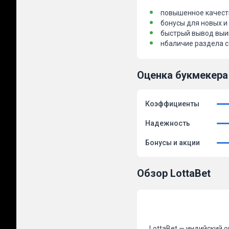
повышенное качест
бонусы для новых и
быстрый вывод вы
нбаличие раздела с
Оценка букмекера
Коэффициенты
Надежность
Бонусы и акции
Обзор LottaBet
LottaBet — индийский 