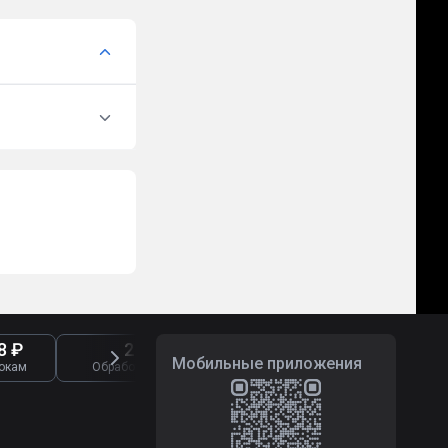
8 ₽
2 722
8 291
Мобильные приложения
окам
Обработано жалоб
Отзывы о букмекерах