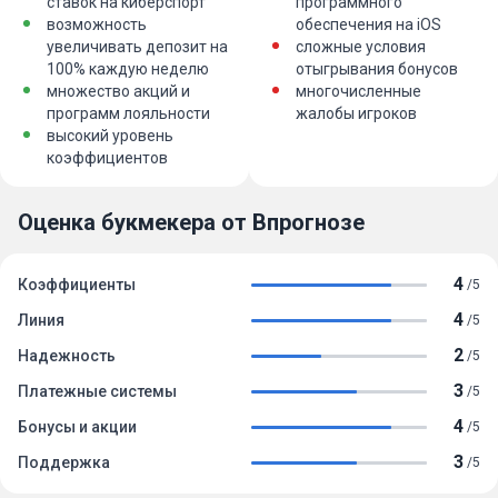
ставок на киберспорт
программного
возможность
обеспечения на iOS
увеличивать депозит на
сложные условия
100% каждую неделю
отыгрывания бонусов
множество акций и
многочисленные
программ лояльности
жалобы игроков
высокий уровень
коэффициентов
Оценка букмекера от Впрогнозе
4
Коэффициенты
/5
4
Линия
/5
2
Надежность
/5
3
Платежные системы
/5
4
Бонусы и акции
/5
3
Поддержка
/5