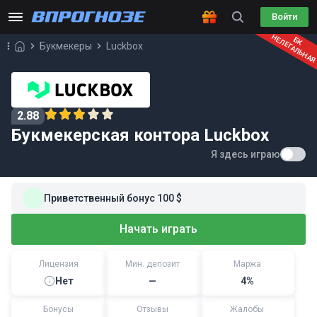
Войти
НЕЛЕГАЛЬНА
БК
Букмекеры
Luckbox
2.88
Букмекерская контора Luckbox
Я здесь играю
Приветственный бонус 100 $
Начать играть
Лицензия
Мин. депозит
Маржа
Нет
—
4%
Бонусы
Отзывы
Жалобы