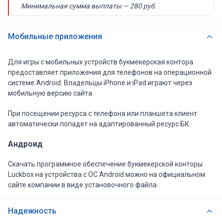
Минимальная сумма выплаты — 280 руб.
Мобильные приложения
Для игры с мобильных устройств букмекерская контора
предоставляет приложения для телефонов на операционной
системе Android. Владельцы iPhone и iPad играют через
мобильную версию сайта.
При посещении ресурса с телефона или планшета клиент
автоматически попадет на адаптированный ресурс БК.
Андроид
Скачать программное обеспечение букмекерской конторы
Luckbox на устройства с ОС Android можно на официальном
сайте компании в виде установочного файла.
Надежность