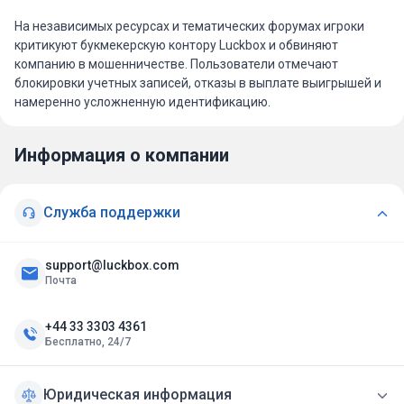
На независимых ресурсах и тематических форумах игроки
критикуют букмекерскую контору Luckbox и обвиняют
компанию в мошенничестве. Пользователи отмечают
блокировки учетных записей, отказы в выплате выигрышей и
намеренно усложненную идентификацию.
Информация о компании
Служба поддержки
support@luckbox.com
Почта
+44 33 3303 4361
Бесплатно, 24/7
Юридическая информация