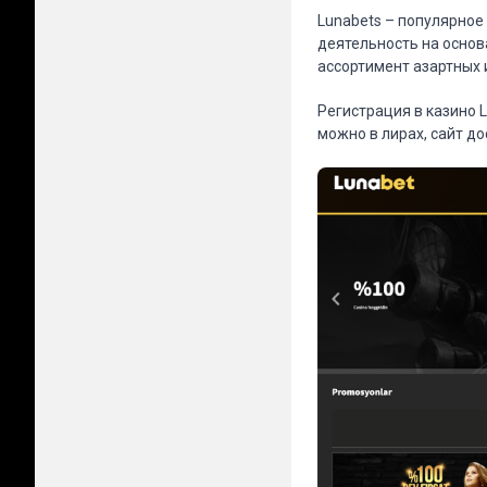
Lunabets – популярное
деятельность на основ
ассортимент азартных 
Регистрация в казино L
можно в лирах, сайт до