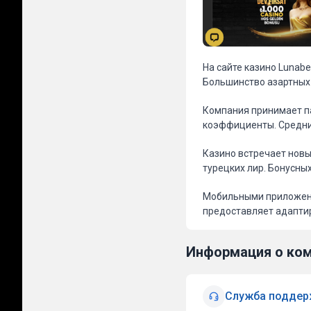
На сайте казино Lunabe
Большинство азартных 
Компания принимает па
коэффициенты. Средний
Казино встречает новы
турецких лир. Бонусны
Мобильными приложения
предоставляет адаптир
Информация о ко
Служба поддер