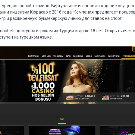
 турецкое онлайн-казино. Виртуальное игорное заведение осущес
ании лицензии Кюрасао с 2016 года. Компания предлагает польз
игр и расширенную букмекерскую линию для ставок на спорт.
unabets доступна игрокам из Турции старше 18 лет. Открыть счет 
ступен на турецком языке.