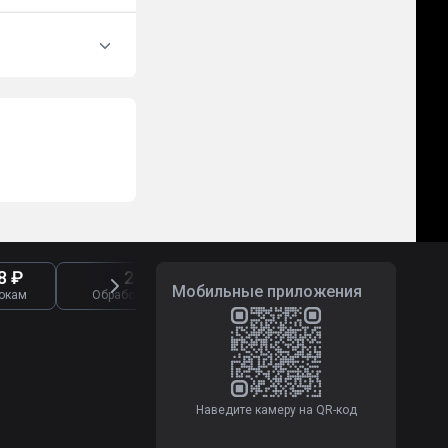
8 ₽
2 722
8 291
Мобильные приложения
окам
Обработано жалоб
Отзывы о букмекерах
Наведите камеру на QR-код