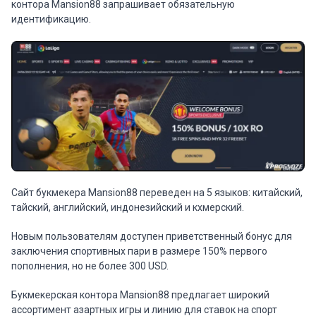
контора Mansion88 запрашивает обязательную
идентификацию.
Сайт букмекера Mansion88 переведен на 5 языков: китайский,
тайский, английский, индонезийский и кхмерский.
Новым пользователям доступен приветственный бонус для
заключения спортивных пари в размере 150% первого
пополнения, но не более 300 USD.
Букмекерская контора Mansion88 предлагает широкий
ассортимент азартных игры и линию для ставок на спорт