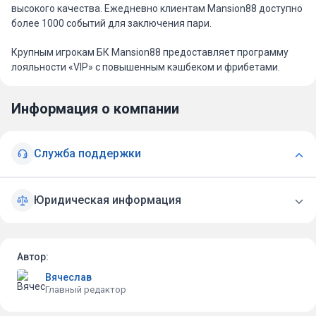
высокого качества. Ежедневно клиентам Mansion88 доступно
более 1000 событий для заключения пари.
Крупным игрокам БК Mansion88 предоставляет программу
лояльности «VIP» с повышенным кэшбеком и фрибетами.
Информация о компании
Служба поддержки
Юридическая информация
Автор:
Вячеслав
Главный редактор