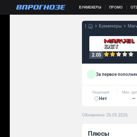
БУКМЕКЕРЫ
ПРОМО
ОТ
Букмекеры
Marv
2.05
За первое пополнен
Лицензия
Мин. де
Нет
—
Обновлено: 26.05.2026
Плюсы