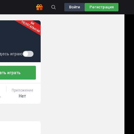
Войти
Регистрация
НЕЛЕГАЛЬНАЯ
БК
здесь играю
ать играть
Приложение
Нет
ь