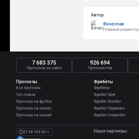
Автор:
Вячеслав
Главный редактор
7 683 375
926 694
Прогнозов на сайте
Прогнозистов
Прогнозы
Фрибеты
Все прогнозы
Фрибеты
Топ ставок
Фрибет Ubet
Прогнозы на футбол
Фрибет Фонбет
Прогнозы на теннис
Фрибет Париматч
Прогнозы на хоккей
Фрибет Олимпбет
Наши партнеры:
21:38 +03:00