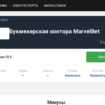
ЗЫВЫ
НОВОСТИ СПОРТА
ШКОЛА СТАВОК
elBet
Букмекерская контора MarvelBet
Я 
ие 50 €
Нач
позит
Маржа
Бонусы
Отзывы
Жалобы
—
—
Написать
Написат
Минусы