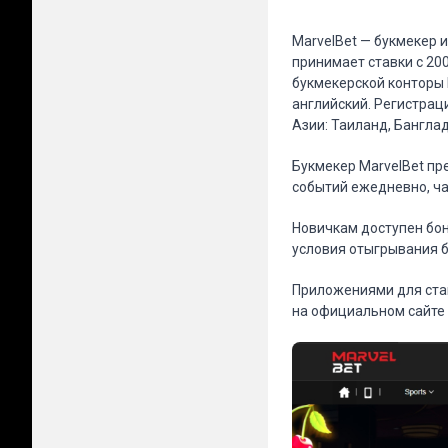
MarvelBet — букмекер 
принимает ставки с 20
букмекерской конторы M
английский. Регистрац
Азии: Таиланд, Банглад
Букмекер MarvelBet пр
событий ежедневно, ча
Новичкам доступен бон
условия отыгрывания бо
Приложениями для став
на официальном сайте 