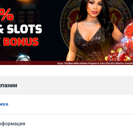
мпании
жки
нформация