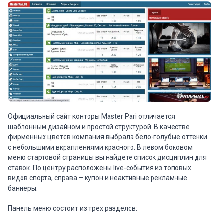
Официальный сайт конторы Master Pari отличается
шаблонным дизайном и простой структурой. В качестве
фирменных цветов компания выбрала бело-голубые оттенки
с небольшими вкраплениями красного. В левом боковом
меню стартовой страницы вы найдете список дисциплин для
ставок. По центру расположены live-события из топовых
видов спорта, справа – купон и неактивные рекламные
баннеры.
Панель меню состоит из трех разделов: