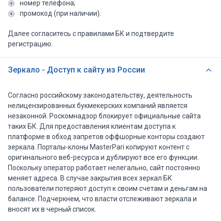
номер телефона;
промокод (при наличии).
Далее согласитесь с правилами БК и подтвердите
регистрацию.
Зеркало - Доступ к сайту из России
Согласно российскому законодательству, деятельность
нелицензированных букмекерских компаний является
незаконной. Роскомнадзор блокирует официальные сайта
таких БК. Для предоставления клиентам доступа к
платформе в обход запретов оффшорные конторы создают
зеркала. Порталы-клоны MasterPari копируют контент с
оригинального веб-ресурса и дублируют все его функции.
Поскольку оператор работает нелегально, сайт постоянно
меняет адреса. В случае закрытия всех зеркал БК
пользователи потеряют доступ к своим счетам и деньгам на
балансе. Подчеркнем, что власти отслеживают зеркала и
вносят их в черный список.