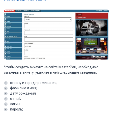
Чтобы создать аккаунт на сайте MasterPari, необходимо
заполнить анкету, укажите в ней следующие сведения:
страну и город проживания;
фамилию и имя;
дату рождения;
e-mail;
логин;
пароль;