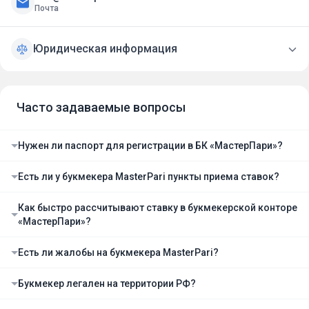
Почта
Юридическая информация
Часто задаваемые вопросы
Нужен ли паспорт для регистрации в БК «МастерПари»?
Есть ли у букмекера MasterPari пункты приема ставок?
Как быстро рассчитывают ставку в букмекерской конторе
«МастерПари»?
Есть ли жалобы на букмекера MasterPari?
Букмекер легален на территории РФ?