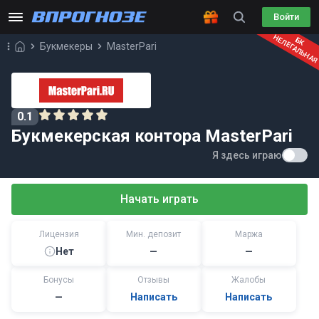
Войти
НЕЛЕГАЛЬНА
БК
Букмекеры
MasterPari
0.1
Букмекерская контора MasterPari
Я здесь играю
Начать играть
Лицензия
Мин. депозит
Маржа
Нет
—
—
Бонусы
Отзывы
Жалобы
—
Написать
Написать