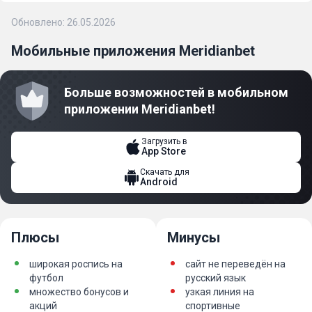
Обновлено: 26.05.2026
Мобильные приложения Meridianbet
Больше возможностей в мобильном
приложении Meridianbet!
Загрузить в
App Store
Скачать для
Android
Плюсы
Минусы
широкая роспись на
сайт не переведён на
футбол
русский язык
множество бонусов и
узкая линия на
акций
спортивные