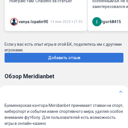
поиграю там. Спасибо за статью!
особенным БК не о
заинтересовался 
там не планирую.
vanya.lopatin90
Igor68415
13 июн 2023
21:53
Если у вас есть опыт игры в этой БК, поделитесь им с другими
игроками.
Добавить отзыв
Обзор Meridianbet
Букмекерская контора Meridianbet принимает ставки на спорт,
киберспорт и события извне спортивного мира, уделяя особое
внимание футболу. Для пользователей есть возможность
игры в онлайн-казино.