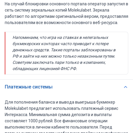
На случай блокировки основного портала оператор запустил в
сеть систему зеркальных копий Molekulabet. Зеркала
работают по алгоритмам оригинальной версии, предоставляя
пользователям все возможности основного веб-ресурса.
Напоминаем, что игра на ставках в нелегальных
букмекерских конторах часто приводит к потере
денежных средств. Такие порталы заблокированы в
РФ и зайти на них можно только незаконным путем.
Советуем заключать пари только в компаниях,
обладающих лицензией ФНС РФ.
Платежные системы
Для пополнения баланса и вывода выигрыша букмекер
Molekulabet предлагает использовать платежный сервис
Интеркасса. Минимальная сумма депозита и выплаты
составляет 1000 рублей. Все финансовые операции
выполняются в личном кабинете пользователя. Перед