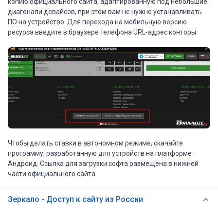
копию официального сайта, адаптированную под небольшие
диагонали девайсов, при этом вам не нужно устанавливать
ПО на устройство. Для перехода на мобильную версию
ресурса введите в браузере телефона URL-адрес конторы.
Чтобы делать ставки в автономном режиме, скачайте
программу, разработанную для устройств на платформе
Андроид. Ссылка для загрузки софта размещена в нижней
части официального сайта.
Зеркало - Доступ к сайту из России