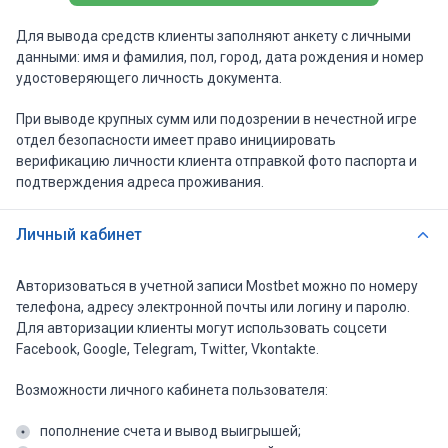
Для вывода средств клиенты заполняют анкету с личными
данными: имя и фамилия, пол, город, дата рождения и номер
удостоверяющего личность документа.
При выводе крупных сумм или подозрении в нечестной игре
отдел безопасности имеет право инициировать
верификацию личности клиента отправкой фото паспорта и
подтверждения адреса проживания.
Личный кабинет
Авторизоваться в учетной записи Mostbet можно по номеру
телефона, адресу электронной почты или логину и паролю.
Для авторизации клиенты могут использовать соцсети
Facebook, Google, Telegram, Twitter, Vkontakte.
Возможности личного кабинета пользователя:
пополнение счета и вывод выигрышей;