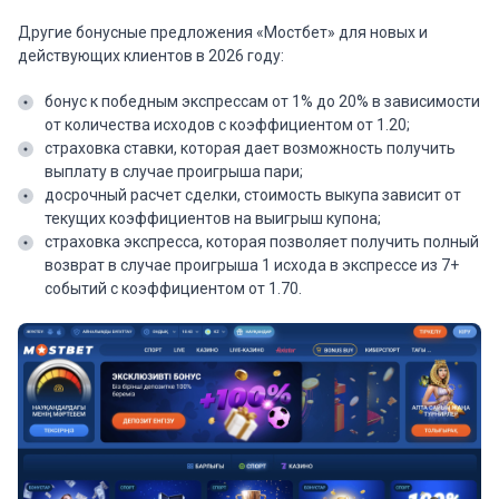
Другие бонусные предложения «Мостбет» для новых и
действующих клиентов в 2026 году:
бонус к победным экспрессам от 1% до 20% в зависимости
от количества исходов с коэффициентом от 1.20;
страховка ставки, которая дает возможность получить
выплату в случае проигрыша пари;
досрочный расчет сделки, стоимость выкупа зависит от
текущих коэффициентов на выигрыш купона;
страховка экспресса, которая позволяет получить полный
возврат в случае проигрыша 1 исхода в экспрессе из 7+
событий с коэффициентом от 1.70.