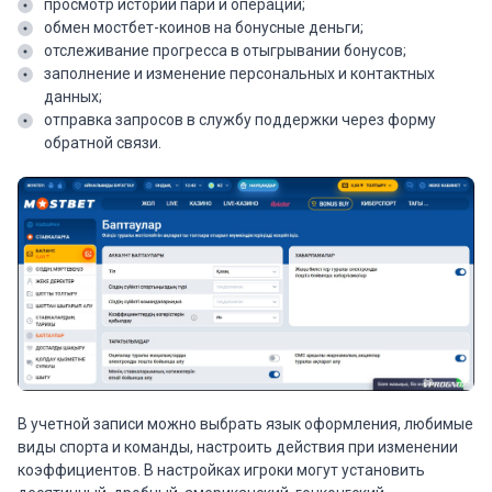
просмотр истории пари и операций;
обмен мостбет-коинов на бонусные деньги;
отслеживание прогресса в отыгрывании бонусов;
заполнение и изменение персональных и контактных
данных;
отправка запросов в службу поддержки через форму
обратной связи.
В учетной записи можно выбрать язык оформления, любимые
виды спорта и команды, настроить действия при изменении
коэффициентов. В настройках игроки могут установить