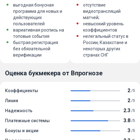
выгодная бонусная
отсутствие
программа для новых и
видеотрансляций
действующих
матчей;
пользователей
невысокий уровень
вариативная роспись на
коэффициентов
топовые события
нелегальный статус в
быстрая регистрация
России, Казахстане и
без обязательной
некоторых других
верификации
странах СНГ
Оценка букмекера от Впрогнозе
2
Коэффициенты
/5
2
Линия
/5
2.3
Надежность
/5
3.8
Платежные системы
/5
3
Бонусы и акции
/5