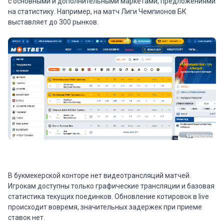
с основными и дополнительными маркетами, предложениями
на статистику. Например, на матч Лиги Чемпионов БК
выставляет до 300 рынков.
В букмекерской конторе нет видеотрансляций матчей.
Игрокам доступны только графические трансляции и базовая
статистика текущих поединков. Обновление котировок в live
происходит вовремя, значительных задержек при приеме
ставок нет.