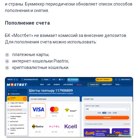
и страны. Букмекер периодически обновляет список способов
пополнения и снятия.
Пополнение счета
БК «Мостбет» не взимает комиссий за внесение депозитов.
Для пополнения счета можно использовать:
платежные карты;
интернет-кошельки Piastrix;
криптовалютные кошельки.