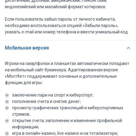
десятичный, дробный, американский, гонконгский,
индонезийский или малайский формат котировок.
Если пользователь забыл пароль от личного кабинета,
необходимо воспользоваться опцией «Забыли пароль»,
указать e-mail или номер телефона и ввести уникальный код.
Мобильная версия
Игроки на смартфонах и планшетах автоматически попадают
на мобильный сайт букмекера. Адаптированная версия
«Мостбет» поддерживает основные и дополнительные
функции для игры:
заключение пари на спорт и киберспорт;
пополнение счета и снятие денег;
просмотр графических трансляций и киберспортивных
стримов;
открытие счета, заполнение и изменение профильной
информации;
игра в онлайн-казино, live-казино и на тотализаторе;