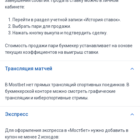
завершения события. Продать ставку можно в личном
кабинете:
Перейти в раздел учетной записи «История ставок».
Выбрать пари для продажи.
Нажать кнопку выкупа и подтвердить сделку.
Стоимость продажи пари букмекер устанавливает на основе
текущих коэффициентов на выигрыш ставки.
Трансляция матчей
В Mostbet нет прямых трансляций спортивных поединков. В
букмекерской конторе можно смотреть графические
трансляции и киберспортивные стримы.
Экспресс
Для оформления экспресса в «Мостбет» нужно добавить в
купон не менее 2 исходов: