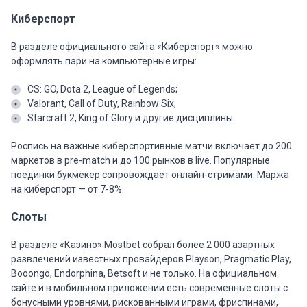
Киберспорт
В разделе официального сайта «Киберспорт» можно
оформлять пари на компьютерные игры:
CS: GO, Dota 2, League of Legends;
Valorant, Call of Duty, Rainbow Six;
Starcraft 2, King of Glory и другие дисциплины.
Роспись на важные киберспортивные матчи включает до 200
маркетов в pre-match и до 100 рынков в live. Популярные
поединки букмекер сопровождает онлайн-стримами. Маржа
на киберспорт — от 7-8%.
Слоты
В разделе «Казино» Mostbet собрал более 2 000 азартных
развлечений известных провайдеров Playson, Pragmatic Play,
Booongo, Endorphina, Betsoft и не только. На официальном
сайте и в мобильном приложении есть современные слоты с
бонусными уровнями, рискованными играми, фриспинами,