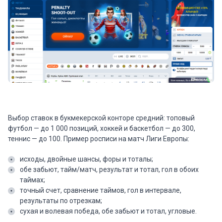
Выбор ставок в букмекерской конторе средний: топовый
футбол — до 1 000 позиций, хоккей и баскетбол — до 300,
теннис — до 100. Пример росписи на матч Лиги Европы:
исходы, двойные шансы, форы и тоталы;
обе забьют, тайм/матч, результат и тотал, гол в обоих
таймах;
точный счет, сравнение таймов, гол в интервале,
результаты по отрезкам;
сухая и волевая победа, обе забьют и тотал, угловые.