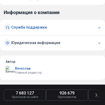
Информация о компании
Служба поддержки
Юридическая информация
Автор:
Вячеслав
Главный редактор
7 683 127
926 679
4
Прогнозов на сайте
Прогнозистов
Платн