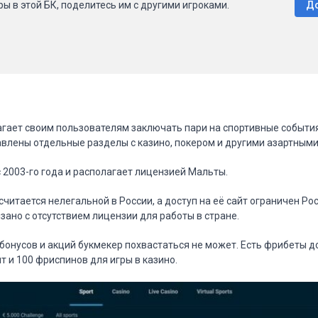
гры в этой БК, поделитесь им с другими игроками.
До
гает своим пользователям заключать пари на спортивные событи
тавлены отдельные разделы с казино, покером и другими азартными
с 2003-го года и располагает лицензией Мальты.
считается нелегальной в России, а доступ на её сайт ограничен Р
зано с отсутствием лицензии для работы в стране.
онусов и акций букмекер похвастаться не может. Есть фрибеты до
т и 100 фриспинов для игры в казино.