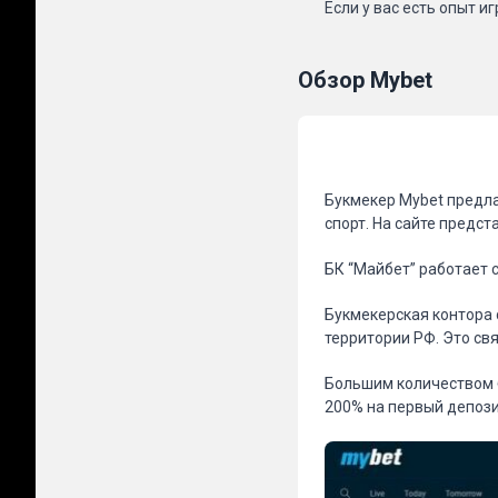
Если у вас есть опыт и
Обзор Mybet
Букмекер Mybet предла
спорт. На сайте предс
БК “Майбет” работает 
Букмекерская контора 
территории РФ. Это свя
Большим количеством б
200% на первый депози