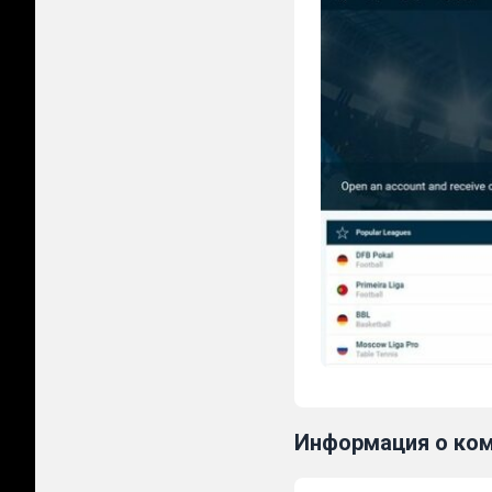
Информация о ко