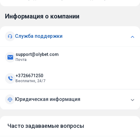
Информация о компании
Служба поддержки
support@olybet.com
Почта
+3726671250
Бесплатно, 24/7
Юридическая информация
Часто задаваемые вопросы