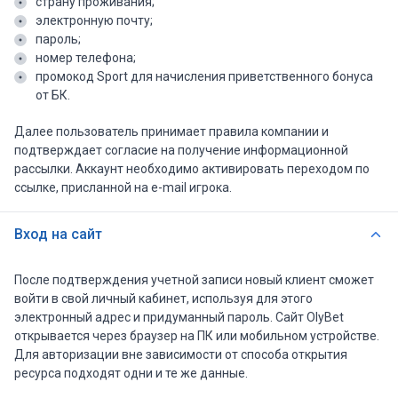
страну проживания;
электронную почту;
пароль;
номер телефона;
промокод Sport для начисления приветственного бонуса
от БК.
Далее пользователь принимает правила компании и
подтверждает согласие на получение информационной
рассылки. Аккаунт необходимо активировать переходом по
ссылке, присланной на e-mail игрока.
Вход на сайт
После подтверждения учетной записи новый клиент сможет
войти в свой личный кабинет, используя для этого
электронный адрес и придуманный пароль. Сайт OlyBet
открывается через браузер на ПК или мобильном устройстве.
Для авторизации вне зависимости от способа открытия
ресурса подходят одни и те же данные.