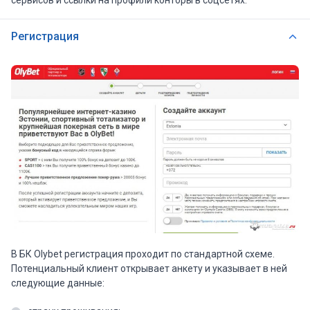
сервисов и ссылки на профили конторы в соцсетях.
Регистрация
В БК Olybet регистрация проходит по стандартной схеме.
Потенциальный клиент открывает анкету и указывает в ней
следующие данные: