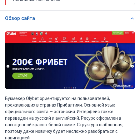
Обзор сайта
Букмекер Olybet ориентируется на пользователей,
проживающих в странах Прибалтики. Основной язык
официального сайта — эстонский. Интерфейс также
переведен на русский и английский. Ресурс оформлен в
насыщенной красно-белой гамме. Структура шаблонная,
поэтому даже новичку будет несложно разобраться с
навигацией.