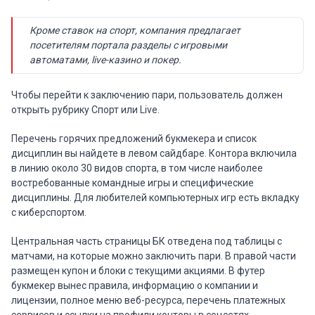
Кроме ставок на спорт, компания предлагает
посетителям портала разделы с игровыми
автоматами, live-казино и покер.
Чтобы перейти к заключению пари, пользователь должен
открыть рубрику Спорт или Live.
Перечень горячих предложений букмекера и список
дисциплин вы найдете в левом сайдбаре. Контора включила
в линию около 30 видов спорта, в том числе наиболее
востребованные командные игры и специфические
дисциплины. Для любителей компьютерных игр есть вкладку
с киберспортом.
Центральная часть страницы БК отведена под таблицы с
матчами, на которые можно заключить пари. В правой части
размещен купон и блоки с текущими акциями. В футер
букмекер вынес правила, информацию о компании и
лицензии, полное меню веб-ресурса, перечень платежных