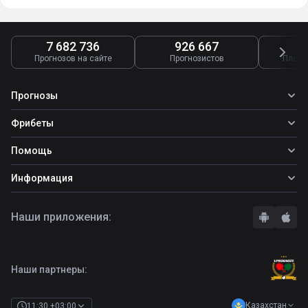
7 682 736
926 667
4
Прогнозов на сайте
Прогнозистов
Платн
Прогнозы
Все прогнозы
Фрибеты
Топ ставок
Фрибеты
Помощь
Прогнозы на футбол
Фрибет Ubet
Прогнозы на теннис
Школа ставок
Информация
Фрибет Фонбет
Прогнозы на хоккей
Вопросы и ответы
Фрибет Париматч
О сайте
Стратегии
Наши приложения:
Фрибет Олимпбет
Правила
Бонусы букмекеров
Комментарии
Отзывы о БК
Контакты
Полная версия
Наши партнеры:
Казахстан
11:30 +03:00