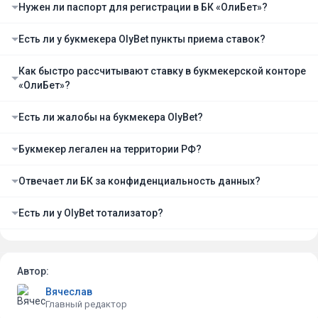
Нужен ли паспорт для регистрации в БК «ОлиБет»?
Есть ли у букмекера OlyBet пункты приема ставок?
Как быстро рассчитывают ставку в букмекерской конторе
«ОлиБет»?
Есть ли жалобы на букмекера OlyBet?
Букмекер легален на территории РФ?
Отвечает ли БК за конфиденциальность данных?
Есть ли у OlyBet тотализатор?
Автор:
Вячеслав
Главный редактор