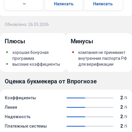
—
Написать
Написать
Обновлено: 26.05.2026
Плюсы
Минусы
хорошая бонусная
компания не принимает
программа
внутренние паспорта РФ
высокие коэффициенты
для верификации
Оценка букмекера от Впрогнозе
2
Коэффициенты
/5
2
Линия
/5
2
Надежность
/5
2
Платежные системы
/5