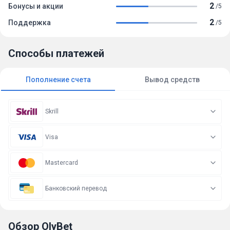
2
Бонусы и акции
/5
2
Поддержка
/5
Способы платежей
Пополнение счета
Вывод средств
Skrill
Visa
Mastercard
Банковский перевод
Обзор OlyBet