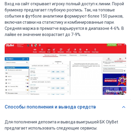
Вход на сайт открывает игроку полный доступ к линии. Порой
букмекер предлагает глубокую роспись. Так, на топовые
события в футболе аналитики формируют более 150 рынков,
включая ставки на статистику и комбинированные пари.
Средняя маржа в прематче варьируется в диапазоне 4-6%. В
лайве ее значение возрастает до 7-9%.
Способы пополнения и вывода средств
Для пополнения депозита и вывода выигрышей БК OlyBet
предлагает использовать следующие сервисы: