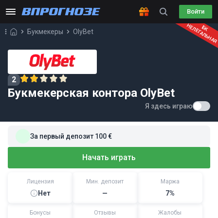
Войти
НЕЛЕГАЛЬНА
БК
Букмекеры
OlyBet
2
Букмекерская контора OlyBet
Я здесь играю
За первый депозит 100 €
Начать играть
Лицензия
Мин. депозит
Маржа
Нет
—
7%
Бонусы
Отзывы
Жалобы