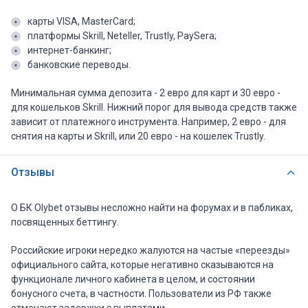
карты VISA, MasterCard;
платформы Skrill, Neteller, Trustly, PaySera;
интернет-банкинг;
банковские переводы.
Минимальная сумма депозита - 2 евро для карт и 30 евро -
для кошельков Skrill. Нижний порог для вывода средств также
зависит от платежного инструмента. Например, 2 евро - для
снятия на карты и Skrill, или 20 евро - на кошелек Trustly.
Отзывы
О БК Olybet отзывы несложно найти на форумах и в пабликах,
посвященных беттингу.
Российские игроки нередко жалуются на частые «переезды»
официального сайта, которые негативно сказываются на
функционале личного кабинета в целом, и состоянии
бонусного счета, в частности. Пользователи из РФ также
отмечают задержки с выплатами.