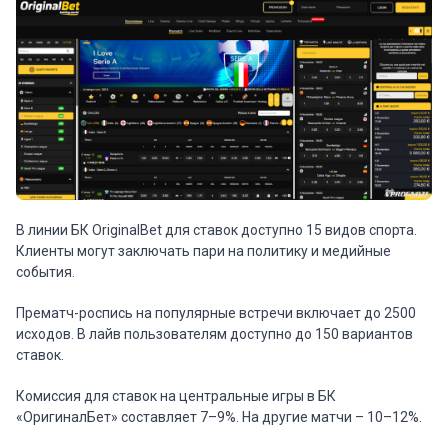
В линии БК OriginalBet для ставок доступно 15 видов спорта.
Клиенты могут заключать пари на политику и медийные
события.
Прематч-роспись на популярные встречи включает до 2500
исходов. В лайв пользователям доступно до 150 вариантов
ставок.
Комиссия для ставок на центральные игры в БК
«ОригиналБет» составляет 7–9%. На другие матчи – 10–12%.