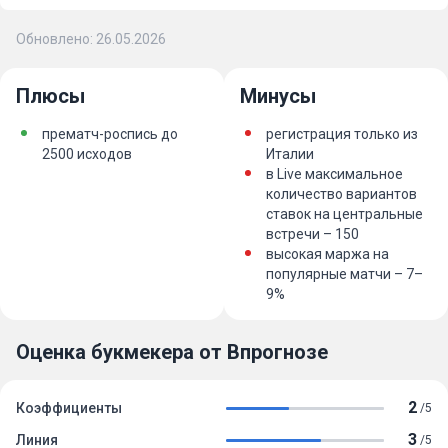
Обновлено: 26.05.2026
Плюсы
Минусы
прематч-роспись до
регистрация только из
2500 исходов
Италии
в Live максимальное
количество вариантов
ставок на центральные
встречи – 150
высокая маржа на
популярные матчи – 7–
9%
Оценка букмекера от Впрогнозе
2
Коэффициенты
/5
3
Линия
/5