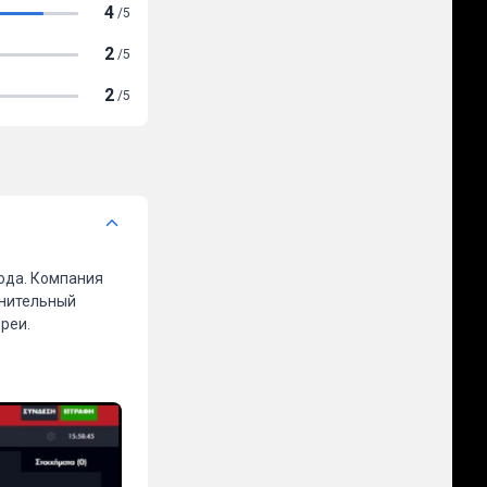
4
/5
2
/5
2
/5
года. Компания
лнительный
реи.