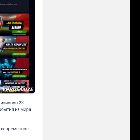
визионов 23
обытия из мира
т современное