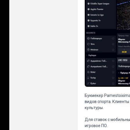
Букмекер Pamestoixima
видов спорта. Клиенты
культуры.
Для ставок с мобильны
игровое ПО.