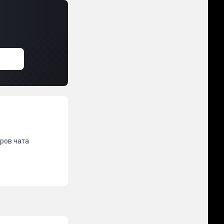
и
ров чата