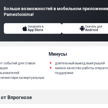
Больше возможностей в мобильном приложени
Pamestoixima!
Загрузить в
Скачать для
App Store
Android
Минусы
т событий для ставок
длительный вывод выигрышей
кация
низкое качество работы операто
льзователей
поддержки
чения пари на виртуальные
 от Впрогнозе