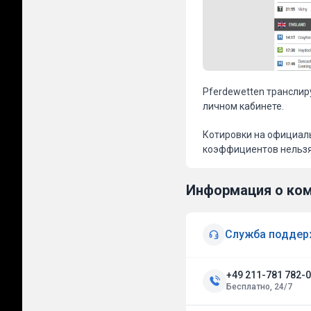
Pferdewetten транслир
личном кабинете.
Котировки на официал
коэффициентов нельзя
Информация о ко
Служба поддер
+49 211-781 782-0
Бесплатно, 24/7