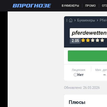
БУКМЕКЕРЫ
ПРОМО
ОТ
Букмекеры
Pfer
2.05
Лицензия
Мин. де
Нет
—
Обновлено: 26.05.2026
Плюсы