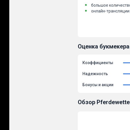
большое количество
онлайн-трансляции
Оценка букмекера
Коэффициенты
Надежность
Бонусы и акции
Обзор Pferdewette