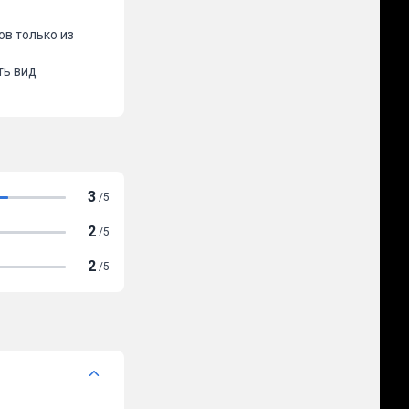
ов только из
ть вид
3
/5
2
/5
2
/5