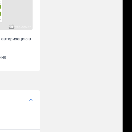
и авторизацию в
ние