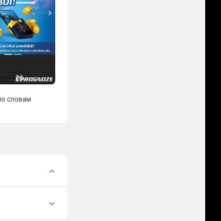
по словам