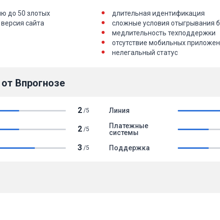
ию до 50 злотых
длительная идентификация
 версия сайта
сложные условия отыгрывания б
медлительность техподдержки
отсутствие мобильных приложе
нелегальный статус
 от Впрогнозе
2
Линия
/5
Платежные
2
/5
системы
3
Поддержка
/5