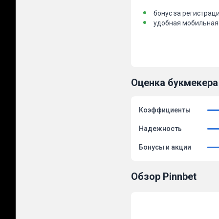
бонус за регистрац
удобная мобильная
Оценка букмекера
Коэффициенты
Надежность
Бонусы и акции
Обзор Pinnbet