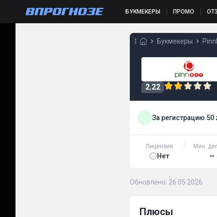
БУКМЕКЕРЫ
ПРОМО
ОТ
Букмекеры
Pinn
2.22
За регистрацию 50 
Лицензия
Мин. де
Нет
—
Обновлено: 26.05.2026
Плюсы