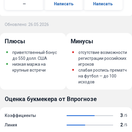
—
Написать
Написать
Обновлено: 26.05.2026
Плюсы
Минусы
приветственный бонус
отсутствие возможности
до 550 долл. США
регистрации российских
низкая маржа на
игроков
крупные встречи
слабая роспись прематч
на футбол — до 100
исходов
Оценка букмекера от Впрогнозе
3
Коэффициенты
/5
2
Линия
/5