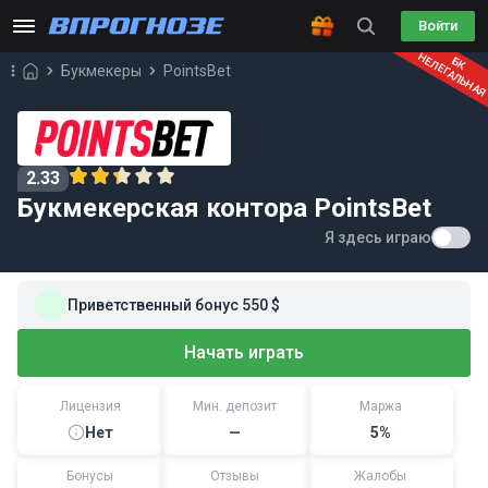
Войти
НЕЛЕГАЛЬНА
БК
Букмекеры
PointsBet
2.33
Букмекерская контора PointsBet
Я здесь играю
Приветственный бонус 550 $
Начать играть
Лицензия
Мин. депозит
Маржа
Нет
—
5%
Бонусы
Отзывы
Жалобы