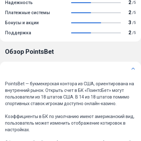
2
Надежность
/5
2
Платежные системы
/5
3
Бонусы и акции
/5
2
Поддержка
/5
Обзор PointsBet
PointsBet — букмекерская контора из США, ориентирована на
внутренний рынок. Открыть счет в БК «ПоинтсБет» могут
пользователи из 18 штатов США. В 14 из 18 штатов помимо
спортивных ставок игрокам доступно онлайн-казино.
Коэффициенты в БК по умолчанию имеют американский вид,
пользователь может изменить отображение котировок в
настройках.