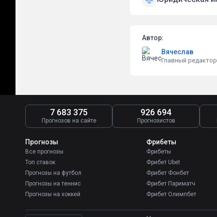
Автор:
Вячеслав
Главный редактор
7 683 375
926 694
Прогнозов на сайте
Прогнозистов
Прогнозы
Фрибеты
Все прогнозы
Фрибеты
Топ ставок
Фрибет Ubet
Прогнозы на футбол
Фрибет Фонбет
Прогнозы на теннис
Фрибет Париматч
Прогнозы на хоккей
Фрибет Олимпбет