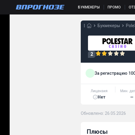
БУКМЕКЕРЫ
ПРОМО
ОТ
Букмекеры
Pole
2
За регистрацию 100
Лицензия
Мин. де
Нет
—
Обновлено: 26.05.2026
Плюсы