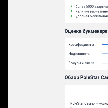
более 5000 азартны
наличие вариативно
удобная мобильная
Оценка букмекера
Коэффициенты
Надежность
Бонусы и акции
Обзор PoleStar Ca
PoleStar Casino — мол