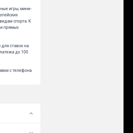
ьные игры, мини-
ропейских
видам спорта. К
 и прямых
 для ставок на
платежа до 100
авки с телефона