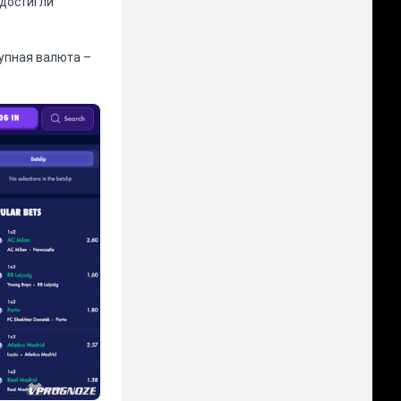
 достигли
тупная валюта –