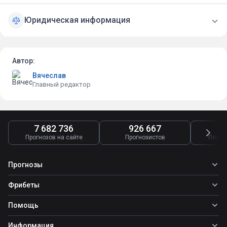
Юридическая информация
Автор:
Вячеслав
Главный редактор
7 682 736
926 667
4
Прогнозов на сайте
Прогнозистов
Платн
Прогнозы
Все прогнозы
Фрибеты
Топ ставок
Фрибеты
Помощь
Прогнозы на футбол
Фрибет Ubet
Прогнозы на теннис
Школа ставок
Информация