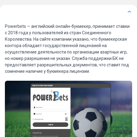
Powerbets — английский онлайн-букмекер, принимает ставки
с 2018 года у пользователей из стран Соединенного
Королевства. На сайте компании указано, что букмекерская
контора обладает государственной лицензией на
осуществление деятельности по организации азартных игр,
но номер разрешения не указан. Служба поддержки БК не
предоставляет разрешительных документов, что ставит под
сомнение наличие у букмекера лицензии.