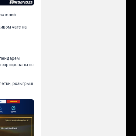
вателей.
ивом чате на
алендарем
отсортированы по
улетки, розыгрыш