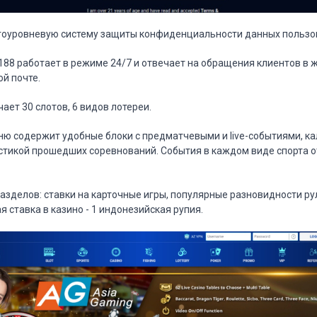
гоуровневую систему защиты конфиденциальности данных пользо
8 работает в режиме 24/7 и отвечает на обращения клиентов в ж
ой почте.
ает 30 слотов, 6 видов лотереи.
ню содержит удобные блоки с предматчевыми и live-событиями, к
стикой прошедших соревнований. События в каждом виде спорта 
разделов: ставки на карточные игры, популярные разновидности р
 ставка в казино - 1 индонезийская рупия.