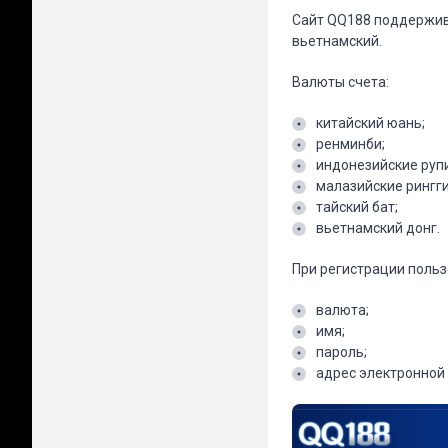
Сайт QQ188 поддержива
вьетнамский.
Валюты счета:
китайский юань;
ренминби;
индонезийские руп
малазийские рингги
тайский бат;
вьетнамский донг.
При регистрации польз
валюта;
имя;
пароль;
адрес электронной 