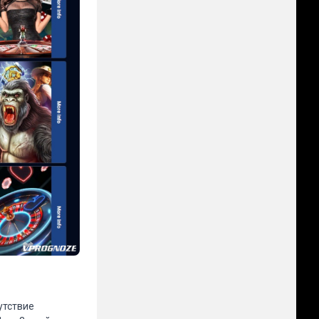
утствие