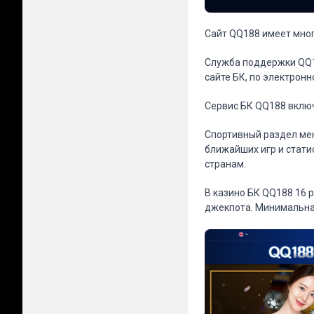
Сайт QQ188 имеет мно
Служба поддержки QQ18
сайте БК, по электронн
Сервис БК QQ188 включ
Спортивный раздел ме
ближайших игр и стати
странам.
В казино БК QQ188 16 
джекпота. Минимальная