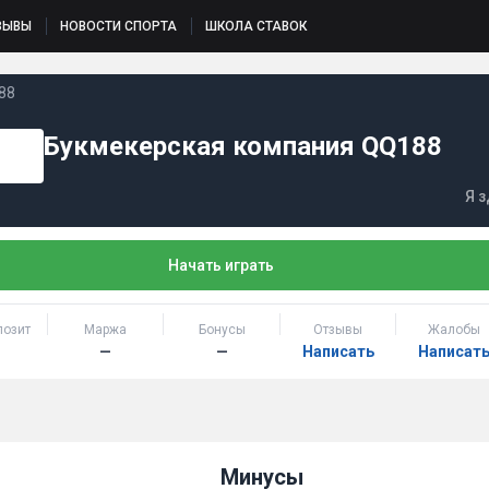
ЗЫВЫ
НОВОСТИ СПОРТА
ШКОЛА СТАВОК
88
Букмекерская компания QQ188
Я 
Начать играть
позит
Маржа
Бонусы
Отзывы
Жалобы
—
—
Написать
Написат
Минусы