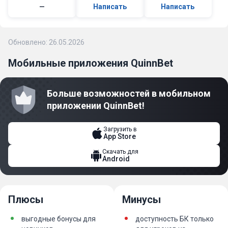
—
Написать
Написать
Обновлено: 26.05.2026
Мобильные приложения QuinnBet
Больше возможностей в мобильном
приложении QuinnBet!
Загрузить в
App Store
Скачать для
Android
Плюсы
Минусы
выгодные бонусы для
доступность БК только