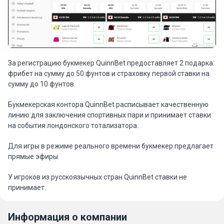
За регистрацию букмекер QuinnBet предоставляет 2 подарка:
фрибет на сумму до 50 фунтов и страховку первой ставки на
сумму до 10 фунтов.
Букмекерская контора QuinnBet расписывает качественную
линию для заключения спортивных пари и принимает ставки
на события лондонского тотализатора.
Для игры в режиме реального времени букмекер предлагает
прямые эфиры.
У игроков из русскоязычных стран QuinnBet ставки не
принимает.
Информация о компании