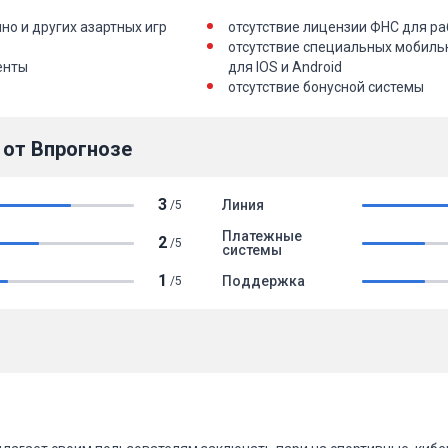
но и других азартных игр
отсутствие лицензии ФНС для ра
отсутствие специальных мобил
енты
для IOS и Android
отсутствие бонусной системы
 от Впрогнозе
3
Линия
/5
Платежные
2
/5
системы
1
Поддержка
/5