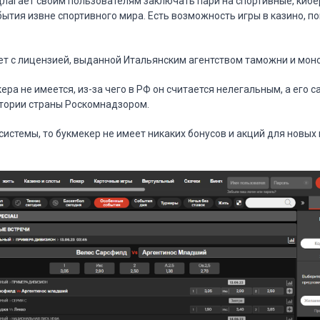
редлагает своим пользователям заключать пари на спортивные, киб
бытия извне спортивного мира. Есть возможность игры в казино, по
ает с лицензией, выданной Итальянским агентством таможни и мон
ра не имеется, из-за чего в РФ он считается нелегальным, а его с
итории страны Роскомнадзором.
системы, то букмекер не имеет никаких бонусов и акций для новых