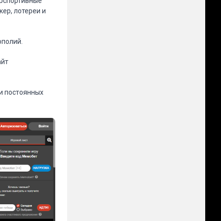
ерспортивные
кер, лотереи и
ополий.
айт
 и постоянных