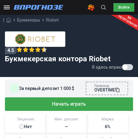
Войти
НЕЛЕГАЛЬНА
БК
Букмекеры
Riobet
4.5
Букмекерская контора Riobet
Я здесь играю
Промокод
За первый депозит 1 000 $
OVERTIME
Начать играть
Лицензия
Мин. депозит
Маржа
Нет
—
6%