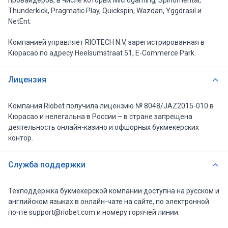
Thunderkick, Pragmatic Play, Quickspin, Wazdan, Yggdrasil и
NetEnt.
Компанией управляет RIOTECH N.V, зарегистрированная в
Кюрасао по адресу Heelsumstraat 51, E-Commerce Park.
Лицензия
Компания Riobet получила лицензию № 8048/JAZ2015-010 в
Кюрасао и нелегальна в России – в стране запрещена
деятельность онлайн-казино и офшорных букмекерских
контор.
Служба поддержки
Техподдержка букмекерской компании доступна на русском и
английском языках в онлайн-чате на сайте, по электронной
почте support@riobet.com и номеру горячей линии.