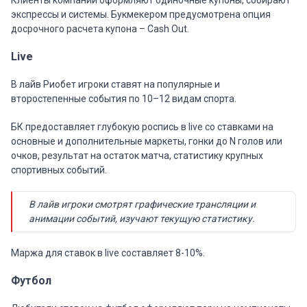
экспрессы и системы. Букмекером предусмотрена опция
досрочного расчета купона – Cash Out.
Live
В лайв Риобет игроки ставят на популярные и
второстепенные события по 10–12 видам спорта.
БК предоставляет глубокую роспись в live со ставками на
основные и дополнительные маркеты, гонки до N голов или
очков, результат на остаток матча, статистику крупных
спортивных событий.
В лайв игроки смотрят графические трансляции и
анимации событий, изучают текущую статистику.
Маржа для ставок в live составляет 8-10%.
Футбол