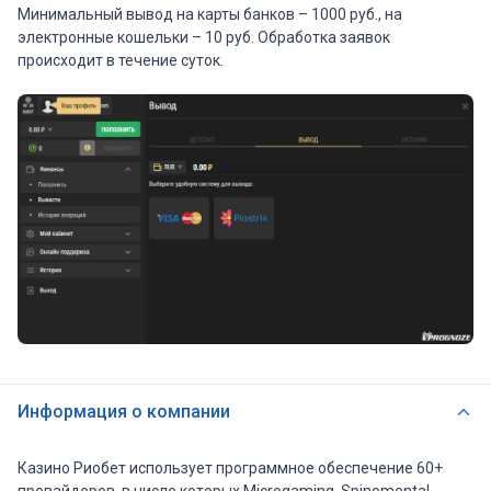
Минимальный вывод на карты банков – 1000 руб., на
электронные кошельки – 10 руб. Обработка заявок
происходит в течение суток.
Информация о компании
Казино Риобет использует программное обеспечение 60+
провайдеров, в числе которых Microgaming, Spinomental,