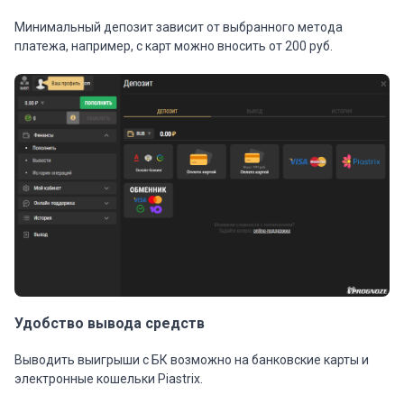
Минимальный депозит зависит от выбранного метода
платежа, например, с карт можно вносить от 200 руб.
Удобство вывода средств
Выводить выигрыши с БК возможно на банковские карты и
электронные кошельки Piastrix.