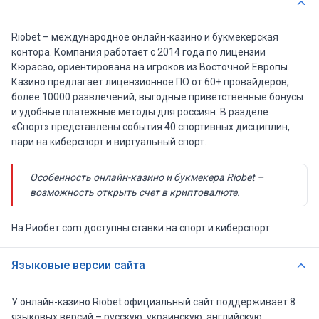
Riobet – международное онлайн-казино и букмекерская
контора. Компания работает с 2014 года по лицензии
Кюрасао, ориентирована на игроков из Восточной Европы.
Казино предлагает лицензионное ПО от 60+ провайдеров,
более 10000 развлечений, выгодные приветственные бонусы
и удобные платежные методы для россиян. В разделе
«Спорт» представлены события 40 спортивных дисциплин,
пари на киберспорт и виртуальный спорт.
Особенность онлайн-казино и букмекера Riobet –
возможность открыть счет в криптовалюте.
На Риобет.com доступны ставки на спорт и киберспорт.
Языковые версии сайта
У онлайн-казино Riobet официальный сайт поддерживает 8
языковых версий – русскую, украинскую, английскую,