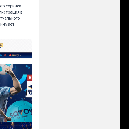
го сервиса.
гистрация в
ртуального
инимает