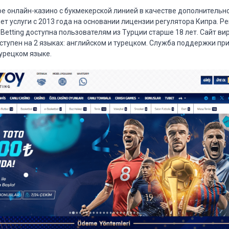
кое онлайн-казино с букмекерской линией в качестве дополнительно
т услуги с 2013 года на основании лицензии регулятора Кипра. Ре
Betting доступна пользователям из Турции старше 18 лет. Сайт ви
ступен на 2 языках: английском и турецком. Служба поддержки пр
урецком языке.