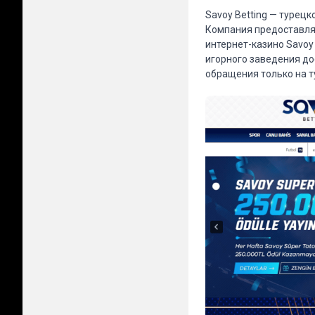
Savoy Betting — турец
Компания предоставляе
интернет-казино Savoy 
игорного заведения до
обращения только на т