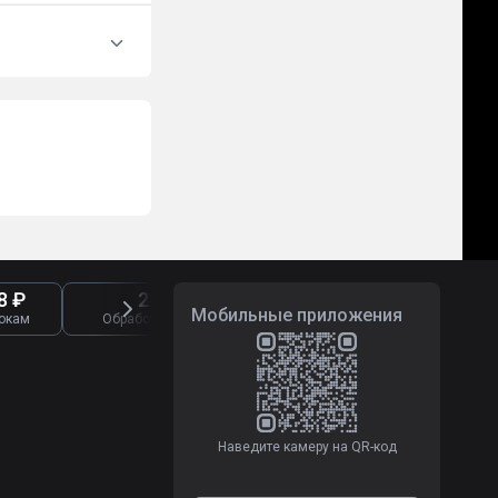
8 ₽
2 722
8 290
Мобильные приложения
окам
Обработано жалоб
Отзывы о букмекерах
Наведите камеру на QR-код