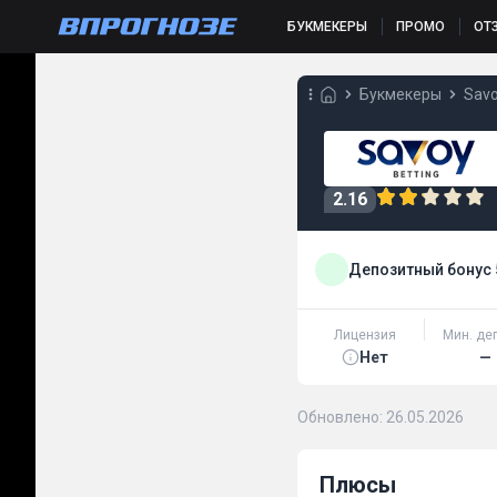
БУКМЕКЕРЫ
ПРОМО
ОТ
Букмекеры
Savo
2.16
Депозитный бонус 5
Лицензия
Мин. де
Нет
—
Обновлено: 26.05.2026
Плюсы