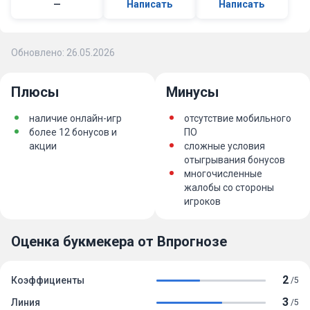
—
Написать
Написать
Обновлено: 26.05.2026
Плюсы
Минусы
наличие онлайн-игр
отсутствие мобильного
более 12 бонусов и
ПО
акции
сложные условия
отыгрывания бонусов
многочисленные
жалобы со стороны
игроков
Оценка букмекера от Впрогнозе
2
Коэффициенты
/5
3
Линия
/5