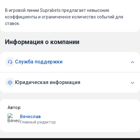
В игровой линии Suprabets предлагает невысокие
коэффициенты и ограниченное количество событий для
ставок.
Информация о компании
Служба поддержки
Юридическая информация
Автор:
Вячеслав
Главный редактор