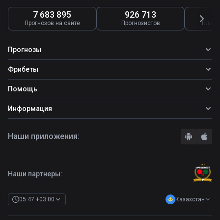
7 683 895
926 713
4
Прогнозов на сайте
Прогнозистов
Платн
Прогнозы
Все прогнозы
Фрибеты
Топ ставок
Фрибеты
Помощь
Прогнозы на футбол
Фрибет Ubet
Прогнозы на теннис
Школа ставок
Информация
Фрибет Фонбет
Прогнозы на хоккей
Вопросы и ответы
Фрибет Париматч
О сайте
Стратегии
Наши приложения:
Фрибет Олимпбет
Правила
Бонусы букмекеров
Комментарии
Отзывы о БК
Контакты
Полная версия
Наши партнеры:
Казахстан
05:47 +03:00