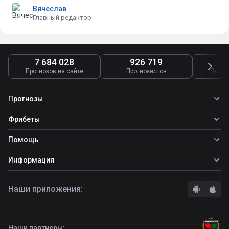
Вячеслав
Главный редактор
7 684 028
926 719
4
Прогнозов на сайте
Прогнозистов
Платн
Прогнозы
Все прогнозы
Фрибеты
Топ ставок
Фрибеты
Помощь
Прогнозы на футбол
Фрибет Ubet
Прогнозы на теннис
Школа ставок
Информация
Фрибет Фонбет
Прогнозы на хоккей
Вопросы и ответы
Фрибет Париматч
О сайте
Стратегии
Наши приложения:
Фрибет Олимпбет
Правила
Бонусы букмекеров
Комментарии
Отзывы о БК
Контакты
Полная версия
Наши партнеры: